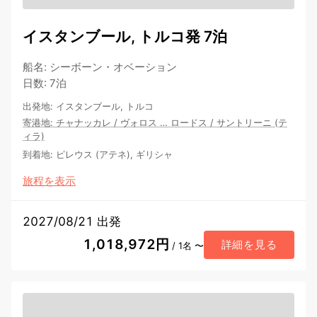
イスタンブール, トルコ発 7泊
船名
:
シーボーン・オベーション
日数
:
7泊
出発地
:
イスタンブール, トルコ
寄港地
:
チャナッカレ
/
ヴォロス
…
ロードス
/
サントリーニ (テ
ィラ)
到着地
:
ピレウス (アテネ), ギリシャ
旅程を表示
2027/08/21 出発
1,018,972円
詳細を見る
/ 1名 〜