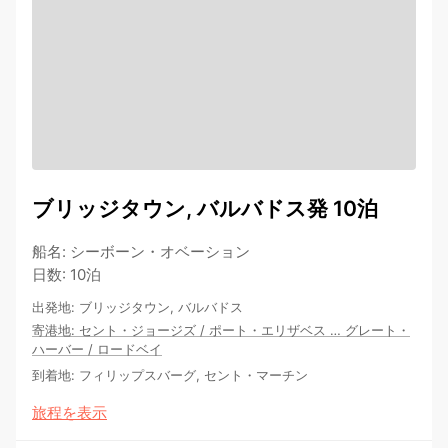
ブリッジタウン, バルバドス発 10泊
船名
:
シーボーン・オベーション
日数
:
10泊
出発地
:
ブリッジタウン, バルバドス
寄港地
:
セント・ジョージズ
/
ポート・エリザベス
…
グレート・
ハーバー
/
ロードベイ
到着地
:
フィリップスバーグ, セント・マーチン
旅程を表示