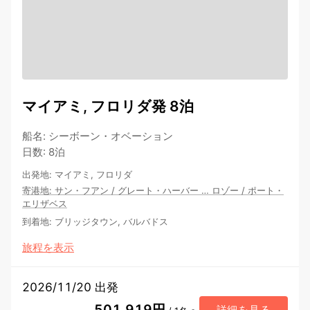
マイアミ, フロリダ発 8泊
船名
:
シーボーン・オベーション
日数
:
8泊
出発地
:
マイアミ, フロリダ
寄港地
:
サン・フアン
/
グレート・ハーバー
…
ロゾー
/
ポート・
エリザベス
到着地
:
ブリッジタウン, バルバドス
旅程を表示
2026/11/20 出発
501,919円
詳細を見る