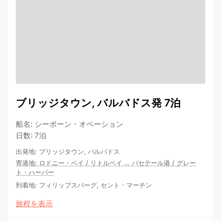
ブリッジタウン, バルバドス発 7泊
船名
:
シーボーン・オベーション
日数
:
7泊
出発地
:
ブリッジタウン, バルバドス
寄港地
:
ロドニー・ベイ
/
リトルベイ
…
バセテール港
/
グレー
ト・ハーバー
到着地
:
フィリップスバーグ, セント・マーチン
旅程を表示