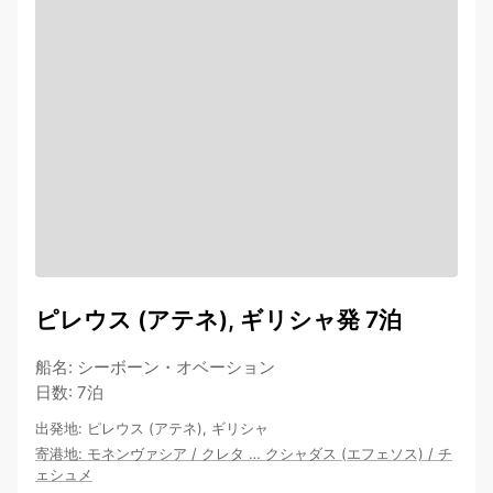
ピレウス (アテネ), ギリシャ発 7泊
船名
:
シーボーン・オベーション
日数
:
7泊
出発地
:
ピレウス (アテネ), ギリシャ
寄港地
:
モネンヴァシア
/
クレタ
…
クシャダス (エフェソス)
/
チ
ェシュメ