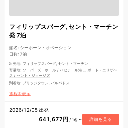
フィリップスバーグ, セント・マーチン
発 7泊
船名
:
シーボーン・オベーション
日数
:
7泊
出発地
:
フィリップスバーグ, セント・マーチン
寄港地
:
ソーパーズ・ホール
/
バセテール港
…
ポート・エリザベ
ス
/
セント・ジョージズ
到着地
:
ブリッジタウン, バルバドス
旅程を表示
2026/12/05 出発
641,677円
詳細を見る
/ 1名 〜