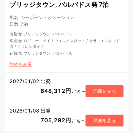
ブリッジタウン, バルバドス発 7泊
船名
:
シーボーン・オベーション
日数
:
7泊
出発地
:
ブリッジタウン, バルバドス
寄港地
:
ロドニー・ベイ
/
ウィレムスタット
/
オラニエスタッド
港
/
クラレンダイク
到着地
:
ブリッジタウン, バルバドス
旅程を表示
2027/01/02 出発
648,312円
詳細を見る
/ 1名 〜
2028/01/08 出発
705,292円
詳細を見る
/ 1名 〜