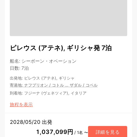
ピレウス (アテネ), ギリシャ発 7泊
船名
:
シーボーン・オベーション
日数
:
7泊
出発地
:
ピレウス (アテネ), ギリシャ
寄港地
:
ナフプリオン
/
コトル
…
ザダル
/
コペル
到着地
:
フジーナ (ヴェネツィア), イタリア
旅程を表示
2028/05/20 出発
1,037,099円
詳細を見る
/ 1名 〜