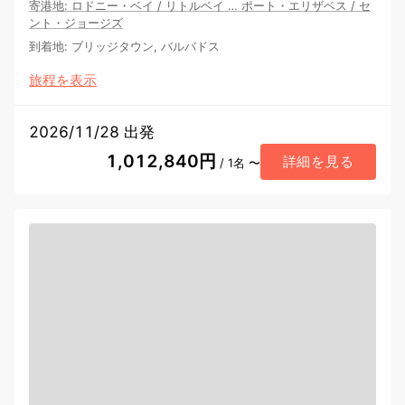
寄港地
:
ロドニー・ベイ
/
リトルベイ
…
ポート・エリザベス
/
セ
ント・ジョージズ
到着地
:
ブリッジタウン, バルバドス
旅程を表示
2026/11/28 出発
1,012,840円
詳細を見る
/ 1名 〜