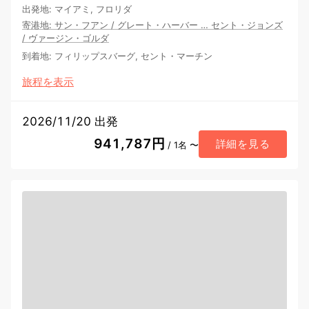
出発地
:
マイアミ, フロリダ
寄港地
:
サン・フアン
/
グレート・ハーバー
…
セント・ジョンズ
/
ヴァージン・ゴルダ
到着地
:
フィリップスバーグ, セント・マーチン
旅程を表示
2026/11/20 出発
941,787円
詳細を見る
/ 1名 〜