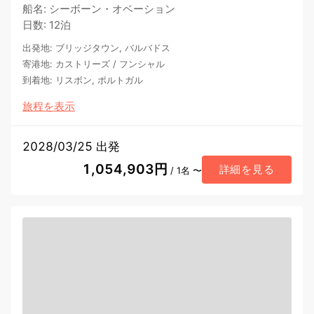
船名
:
シーボーン・オベーション
日数
:
12泊
出発地
:
ブリッジタウン, バルバドス
寄港地
:
カストリーズ
/
フンシャル
到着地
:
リスボン, ポルトガル
旅程を表示
2028/03/25 出発
1,054,903円
詳細を見る
/ 1名 〜