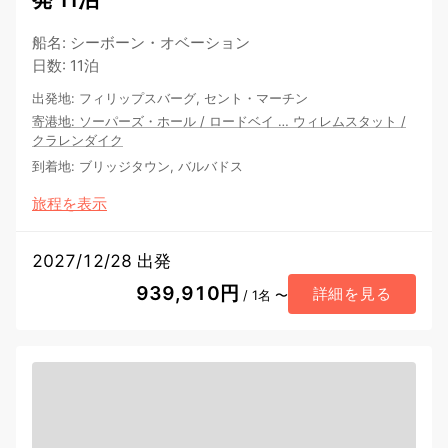
船名
:
シーボーン・オベーション
日数
:
11泊
出発地
:
フィリップスバーグ, セント・マーチン
寄港地
:
ソーパーズ・ホール
/
ロードベイ
…
ウィレムスタット
/
クラレンダイク
到着地
:
ブリッジタウン, バルバドス
旅程を表示
2027/12/28 出発
939,910円
詳細を見る
/ 1名 〜