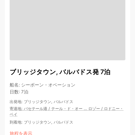
ブリッジタウン, バルバドス発 7泊
船名
:
シーボーン・オベーション
日数
:
7泊
出発地
:
ブリッジタウン, バルバドス
寄港地
:
バセテール港
/
テール・ド・オー
…
ロゾー
/
ロドニー・
ベイ
到着地
:
ブリッジタウン, バルバドス
旅程を表示