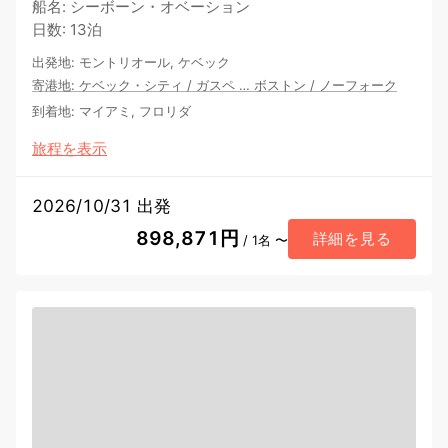
船名
:
シーボーン・オベーション
日数
:
13泊
出発地
:
モントリオール, ケベック
寄港地
:
ケベック・シティ
/
ガスペ
…
ボストン
/
ノーフォーク
到着地
:
マイアミ, フロリダ
旅程を表示
2026/10/31 出発
898,871円
詳細を見る
/ 1名 〜