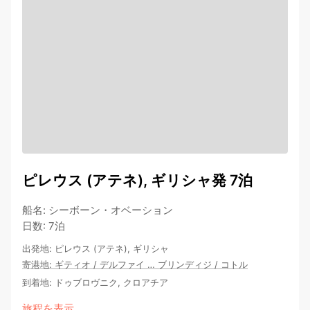
ピレウス (アテネ), ギリシャ発 7泊
船名
:
シーボーン・オベーション
日数
:
7泊
出発地
:
ピレウス (アテネ), ギリシャ
寄港地
:
ギティオ
/
デルファイ
…
ブリンディジ
/
コトル
到着地
:
ドゥブロヴニク, クロアチア
旅程を表示