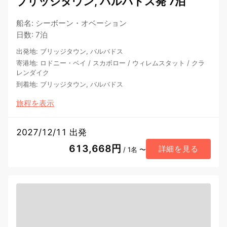
ブリッジタウン, バルバドス発 7泊
船名
:
シーボーン・オベーション
日数
:
7泊
出発地
:
ブリッジタウン, バルバドス
寄港地
:
ロドニー・ベイ
/
スカボロー
/
ウィレムスタット
/
クラ
レンダイク
到着地
:
ブリッジタウン, バルバドス
旅程を表示
2027/12/11 出発
613,668円
詳細を見る
/ 1名 〜