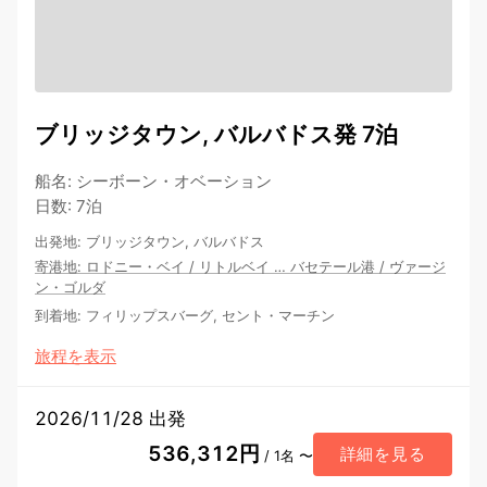
ブリッジタウン, バルバドス発 7泊
船名
:
シーボーン・オベーション
日数
:
7泊
出発地
:
ブリッジタウン, バルバドス
寄港地
:
ロドニー・ベイ
/
リトルベイ
…
バセテール港
/
ヴァージ
ン・ゴルダ
到着地
:
フィリップスバーグ, セント・マーチン
旅程を表示
2026/11/28 出発
536,312円
詳細を見る
/ 1名 〜