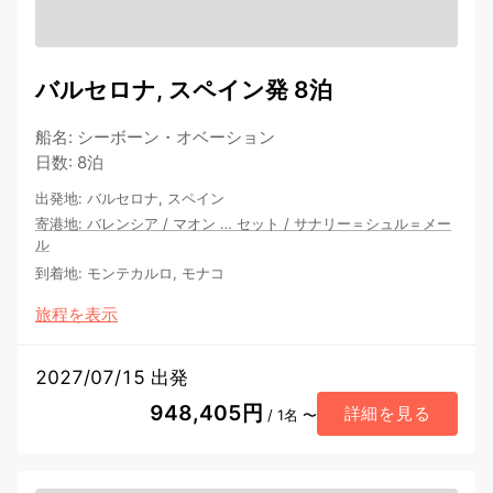
バルセロナ, スペイン発 8泊
船名
:
シーボーン・オベーション
日数
:
8泊
出発地
:
バルセロナ, スペイン
寄港地
:
バレンシア
/
マオン
…
セット
/
サナリー＝シュル＝メー
ル
到着地
:
モンテカルロ, モナコ
旅程を表示
2027/07/15 出発
948,405円
詳細を見る
/ 1名 〜