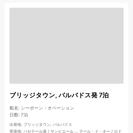
ブリッジタウン, バルバドス発 7泊
船名
:
シーボーン・オベーション
日数
:
7泊
出発地
:
ブリッジタウン, バルバドス
寄港地
:
バセテール港
/
サンピエール
…
テール・ド・オー
/
ロド