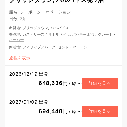
船名
:
シーボーン・オベーション
日数
:
7泊
出発地
:
ブリッジタウン, バルバドス
寄港地
:
カストリーズ
/
リトルベイ
…
バセテール港
/
グレート・
ハーバー
到着地
:
フィリップスバーグ, セント・マーチン
旅程を表示
2026/12/19 出発
648,636円
詳細を見る
/ 1名 〜
2027/01/09 出発
694,448円
詳細を見る
/ 1名 〜