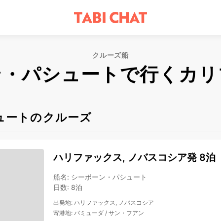
クルーズ船
ン・パシュートで行くカリ
ュートのクルーズ
ハリファックス, ノバスコシア発 8泊
船名
:
シーボーン・パシュート
日数
:
8泊
出発地
:
ハリファックス, ノバスコシア
寄港地
:
バミューダ
/
サン・フアン