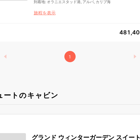
到着地
:
オラニエスタッド港, アルバ, カリブ海
旅程を表示
481,4
1
ュートのキャビン
グランド ウィンターガーデン スイー