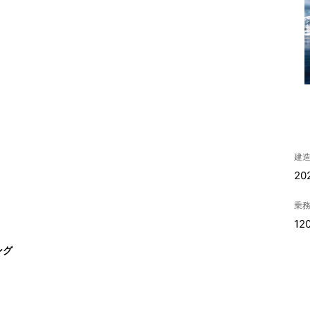
建
20
乗
12
ング