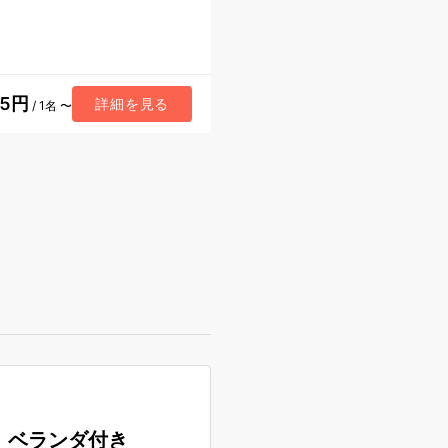
05円
詳細を見る
/ 1名 〜
ト ベランダ付き