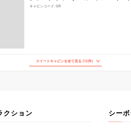
キャビンコード
:
GR
スイートキャビンを全て見る (12件)
ラクション
シーボ