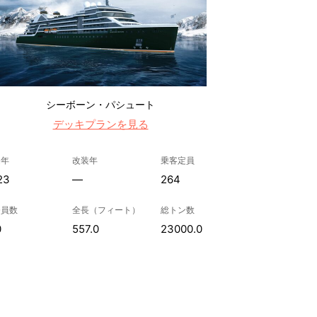
シーボーン・パシュート
デッキプランを見る
造年
改装年
乗客定員
23
—
264
務員数
全長（フィート）
総トン数
0
557.0
23000.0