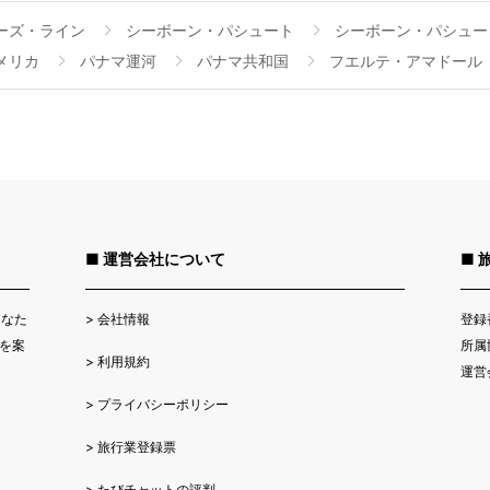
ーズ・ライン
シーボーン・パシュート
シーボーン・パシュー
メリカ
パナマ運河
パナマ共和国
フエルテ・アマドール
■ 運営会社について
■ 
>
会社情報
登録
あなた
所属
を案
>
利用規約
運営
>
プライバシーポリシー
>
旅行業登録票
>
たびチャットの評判