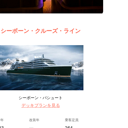
シーボーン・クルーズ・ライン
シーボーン・パシュート
デッキプランを見る
造年
改装年
乗客定員
23
—
264