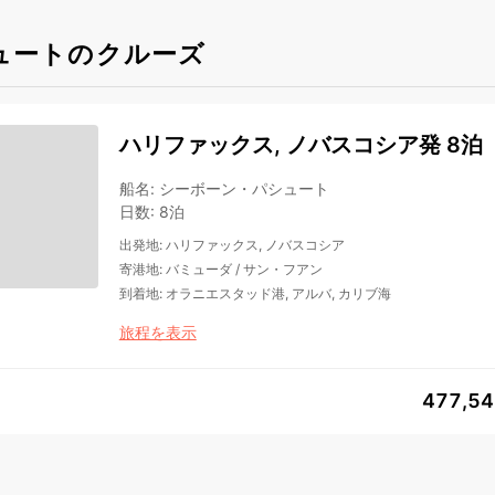
ュートのクルーズ
ハリファックス, ノバスコシア発 8泊
船名
:
シーボーン・パシュート
日数
:
8泊
出発地
:
ハリファックス, ノバスコシア
寄港地
:
バミューダ
/
サン・フアン
到着地
:
オラニエスタッド港, アルバ, カリブ海
旅程を表示
477,5