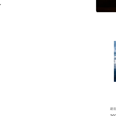
ン
建
20