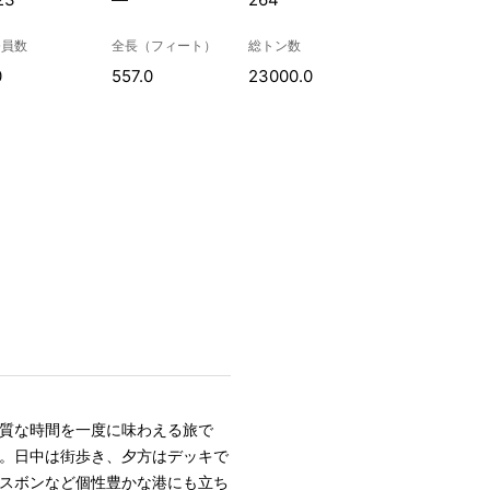
務員数
全長（フィート）
総トン数
0
557.0
23000.0
質な時間を一度に味わえる旅で
。日中は街歩き、夕方はデッキで
スボンなど個性豊かな港にも立ち