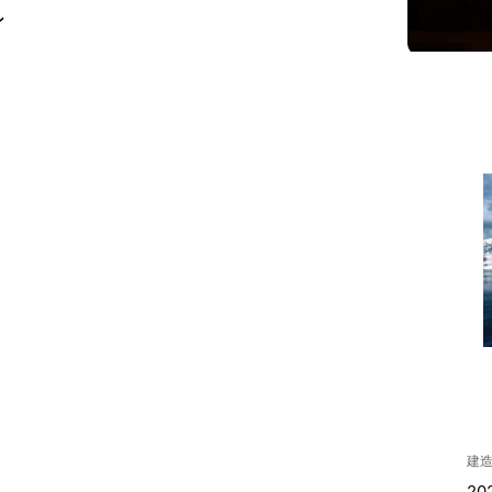
ン
建
20