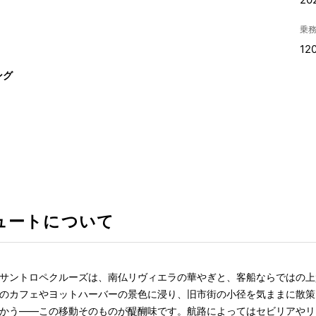
乗
12
ング
ュートについて
サントロペクルーズは、南仏リヴィエラの華やぎと、客船ならではの上
のカフェやヨットハーバーの景色に浸り、旧市街の小径を気ままに散策
かう――この移動そのものが醍醐味です。航路によってはセビリアやリ