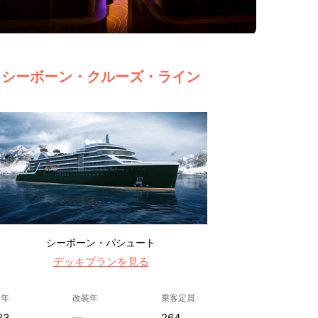
シーボーン・クルーズ・ライン
シーボーン・パシュート
デッキプランを見る
造年
改装年
乗客定員
23
—
264