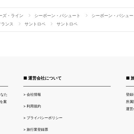
ーズ・ライン
シーボーン・パシュート
シーボーン・パシュート
フランス
サントロペ
サントロペ
■ 運営会社について
■ 
>
会社情報
登録
あなた
所属
を案
>
利用規約
運営
>
プライバシーポリシー
>
旅行業登録票