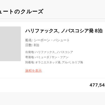
ュートのクルーズ
ハリファックス, ノバスコシア発 8泊
船名
:
シーボーン・パシュート
日数
:
8泊
出発地
:
ハリファックス, ノバスコシア
寄港地
:
バミューダ
/
サン・フアン
到着地
:
オラニエスタッド港, アルバ, カリブ海
旅程を表示
477,5