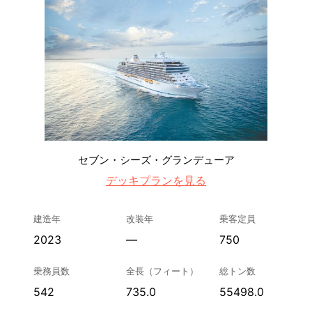
セブン・シーズ・グランデューア
デッキプランを見る
建造年
改装年
乗客定員
2023
—
750
乗務員数
全長（フィート）
総トン数
542
735.0
55498.0