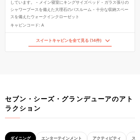
しています。 - メイン寝室にキングサイズベッド - ガラス張りの
シャワーブースを備えた大理石のバスルーム - 十分な収納スペー
スを備えたウォークインクローゼット
キャビンコード
:
A
スイートキャビンを全て見る (14件)
セブン・シーズ・グランデューアのアト
ラクション
ダイニング
エンターテインメント
アクティビティ
スパ