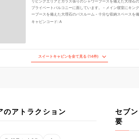
リビングエリアとガラス張りのシャワーブースを備えた大理石
プライベートバルコニーに面しています。 - メイン寝室にキング
ーブースを備えた大理石のバスルーム - 十分な収納スペースを
キャビンコード
:
A
スイートキャビンを全て見る (14件)
アのアトラクション
セブン
要