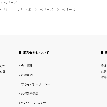
x ベリーズ
メリカ
カリブ海
ベリーズ
ベリーズ
■ 運営会社について
■ 
>
会社情報
登録
あなた
所属
を案
>
利用規約
運営
>
プライバシーポリシー
>
旅行業登録票
>
たびチャットの評判