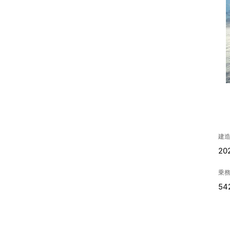
建
20
乗
54