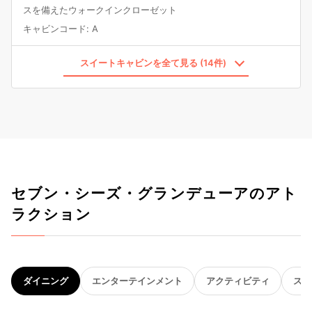
スを備えたウォークインクローゼット
キャビンコード
:
A
スイートキャビンを全て見る (14件)
セブン・シーズ・グランデューアのアト
ラクション
ダイニング
エンターテインメント
アクティビティ
スパ