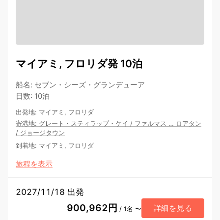
マイアミ, フロリダ発 10泊
船名
:
セブン・シーズ・グランデューア
日数
:
10泊
出発地
:
マイアミ, フロリダ
寄港地
:
グレート・スティラップ・ケイ
/
ファルマス
…
ロアタン
/
ジョージタウン
到着地
:
マイアミ, フロリダ
旅程を表示
2027/11/18 出発
900,962円
詳細を見る
/ 1名 〜