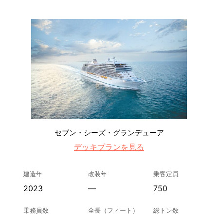
セブン・シーズ・グランデューア
デッキプランを見る
建造年
改装年
乗客定員
2023
—
750
乗務員数
全長（フィート）
総トン数