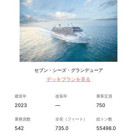
セブン・シーズ・グランデューア
デッキプランを見る
建造年
改装年
乗客定員
2023
—
750
乗務員数
全長（フィート）
総トン数
542
735.0
55498.0