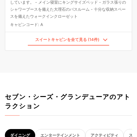
しています。 - メイン寝室にキングサイズベッド - ガラス張りの
シャワーブースを備えた大理石のバスルーム - 十分な収納スペー
スを備えたウォークインクローゼット
キャビンコード
:
A
スイートキャビンを全て見る (14件)
セブン・シーズ・グランデューアのアト
ラクション
ダイニング
エンターテインメント
アクティビティ
スパ