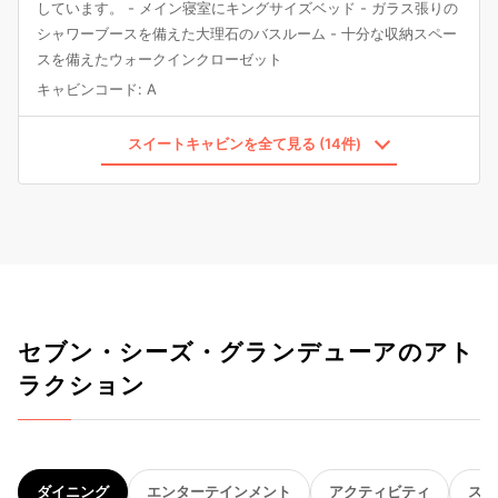
しています。 - メイン寝室にキングサイズベッド - ガラス張りの
シャワーブースを備えた大理石のバスルーム - 十分な収納スペー
スを備えたウォークインクローゼット
キャビンコード
:
A
スイートキャビンを全て見る (14件)
セブン・シーズ・グランデューアのアト
ラクション
ダイニング
エンターテインメント
アクティビティ
スパ