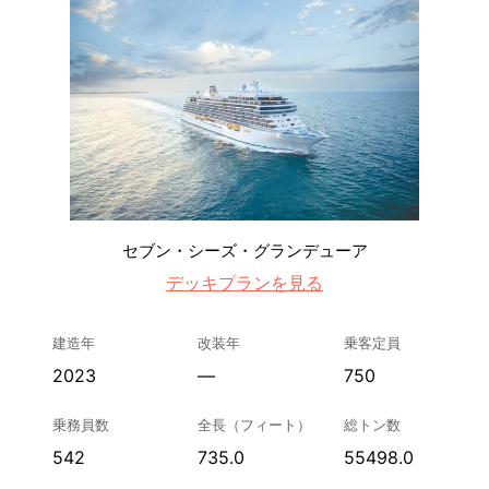
セブン・シーズ・グランデューア
デッキプランを見る
建造年
改装年
乗客定員
2023
—
750
乗務員数
全長（フィート）
総トン数
542
735.0
55498.0