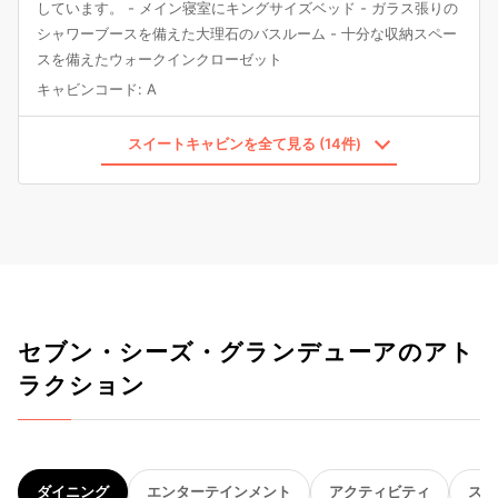
しています。 - メイン寝室にキングサイズベッド - ガラス張りの
シャワーブースを備えた大理石のバスルーム - 十分な収納スペー
スを備えたウォークインクローゼット
キャビンコード
:
A
スイートキャビンを全て見る (14件)
セブン・シーズ・グランデューアのアト
ラクション
ダイニング
エンターテインメント
アクティビティ
スパ