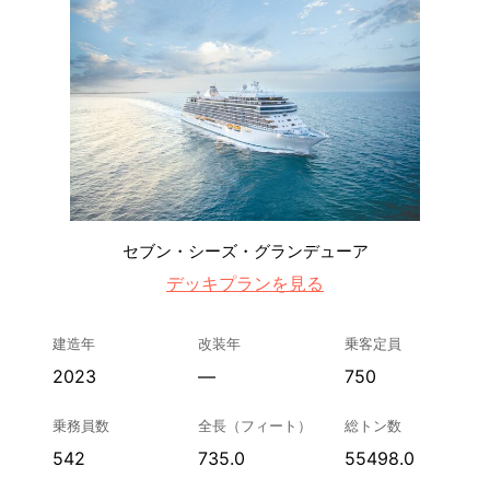
セブン・シーズ・グランデューア
デッキプランを見る
建造年
改装年
乗客定員
2023
—
750
乗務員数
全長（フィート）
総トン数
542
735.0
55498.0