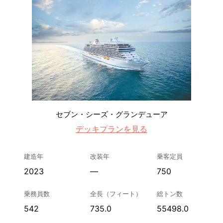
セブン・シーズ・グランデューア
デッキプランを見る
建造年
改装年
乗客定員
2023
—
750
乗務員数
全長（フィート）
総トン数
542
735.0
55498.0