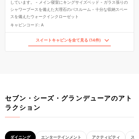
しています。 - メイン寝室にキングサイズベッド - ガラス張りの
シャワーブースを備えた大理石のバスルーム - 十分な収納スペー
スを備えたウォークインクローゼット
キャビンコード
:
A
スイートキャビンを全て見る (14件)
セブン・シーズ・グランデューアのアト
ラクション
ダイニング
エンターテインメント
アクティビティ
スパ