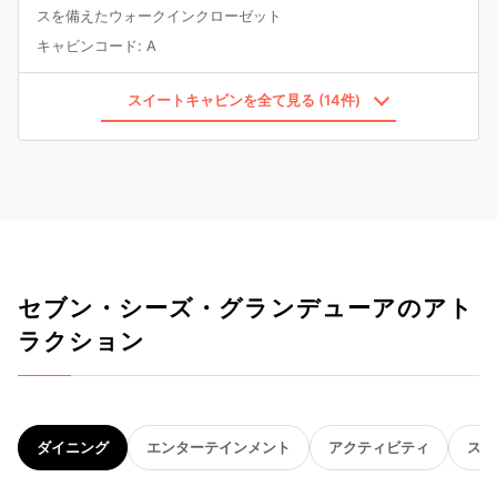
スを備えたウォークインクローゼット
キャビンコード
:
A
スイートキャビンを全て見る (14件)
セブン・シーズ・グランデューアのアト
ラクション
ダイニング
エンターテインメント
アクティビティ
スパ