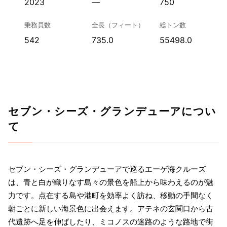
2023
—
750
乗務員数
全長（フィート）
総トン数
542
735.0
55498.0
セブン・シーズ・グランデューアについ
て
セブン・シーズ・グランデューアで巡るエーゲ海クルーズ
は、青と白が織りなす島々の景色を船上から味わえるのが魅
力です。点在する島や港町を効率よく訪ね、移動の手間なく
朝ごとに新しい海景色に出会えます。アテネの玄関口から古
代遺跡へ足を伸ばしたり、ミコノスの迷路のような路地で街