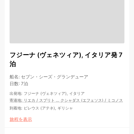
フジーナ (ヴェネツィア), イタリア発 7
泊
船名
:
セブン・シーズ・グランデューア
日数
:
7泊
出発地
:
フジーナ (ヴェネツィア), イタリア
寄港地
:
リエカ
/
スプリト
…
クシャダス (エフェソス)
/
ミコノス
到着地
:
ピレウス (アテネ), ギリシャ
旅程を表示