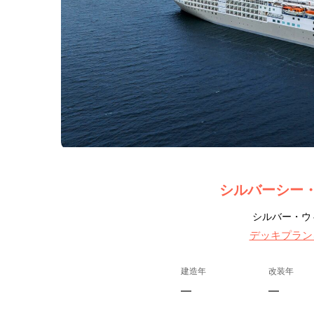
シルバーシー
シルバー・ウ
デッキプラン
建造年
改装年
—
—