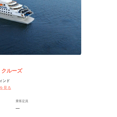
・クルーズ
ィンド
を見る
乗客定員
—