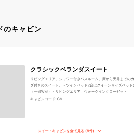
ドのキャビン
クラシックベランダスイート
リビングエリア、シャワー付きバスルーム、床から天井までの
ダ付きのスイート。 - ツインベッド2台はクイーンサイズベッド
（一部客室） - リビングエリア、ウォークインクローゼット
キャビンコード
:
CV
スイートキャビンを全て見る (8件)