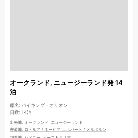
オークランド, ニュージーランド発 14
泊
船名
:
バイキング・オリオン
日数
:
14泊
出発地
:
オークランド, ニュージーランド
寄港地
:
ロトルア
/
ネーピア
…
ホバート
/
メルボルン
到着地
:
シドニー, オーストラリア