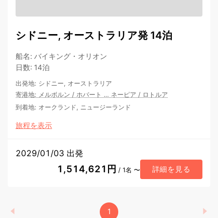
シドニー, オーストラリア発 14泊
船名
:
バイキング・オリオン
日数
:
14泊
出発地
:
シドニー, オーストラリア
寄港地
:
メルボルン
/
ホバート
…
ネーピア
/
ロトルア
到着地
:
オークランド, ニュージーランド
旅程を表示
2029/01/03 出発
1,514,621円
詳細を見る
/ 1名 〜
1