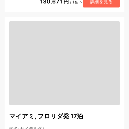
130,671円
詳細を見る
/ 1名 〜
マイアミ, フロリダ発 17泊
船名
:
ザイデルダム