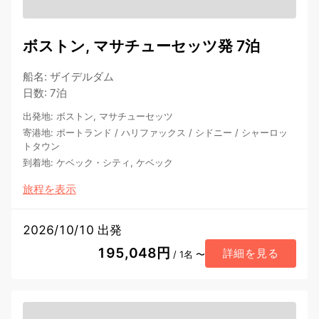
ボストン, マサチューセッツ発 7泊
船名
:
ザイデルダム
日数
:
7泊
出発地
:
ボストン, マサチューセッツ
寄港地
:
ポートランド
/
ハリファックス
/
シドニー
/
シャーロッ
トタウン
到着地
:
ケベック・シティ, ケベック
旅程を表示
2026/10/10 出発
195,048円
詳細を見る
/ 1名 〜