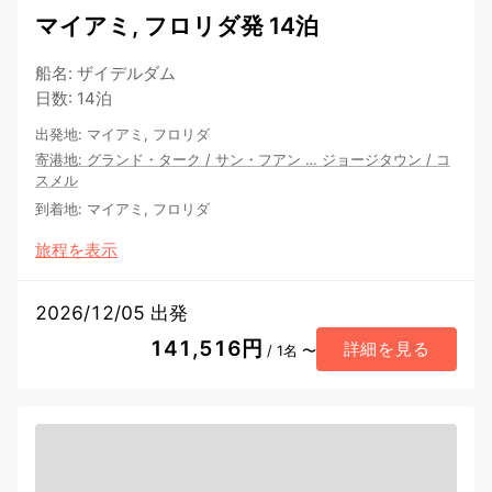
マイアミ, フロリダ発 14泊
船名
:
ザイデルダム
日数
:
14泊
出発地
:
マイアミ, フロリダ
寄港地
:
グランド・ターク
/
サン・フアン
…
ジョージタウン
/
コ
スメル
到着地
:
マイアミ, フロリダ
旅程を表示
2026/12/05 出発
141,516円
詳細を見る
/ 1名 〜