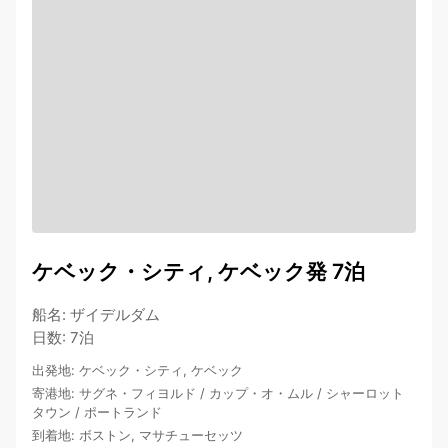
ケベック・シティ, ケベック発 7泊
船名
:
ザイデルダム
日数
:
7泊
出発地
:
ケベック・シティ, ケベック
寄港地
:
サグネ・フィヨルド
/
カップ・オ・ムル
/
シャーロット
タウン
/
ポートランド
到着地
:
ボストン, マサチューセッツ