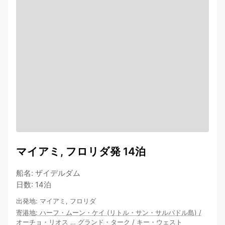
マイアミ, フロリダ発 14泊
船名
:
ザイデルダム
日数
:
14泊
出発地
:
マイアミ, フロリダ
寄港地
:
ハーフ・ムーン・ケイ (リトル・サン・サルバドル島)
/
オーチョ・リオス
…
グランド・ターク
/
キー・ウェスト