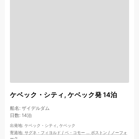
ケベック・シティ, ケベック発 14泊
船名
:
ザイデルダム
日数
:
14泊
出発地
:
ケベック・シティ, ケベック
寄港地
:
サグネ・フィヨルド
/
ベ・コモー
…
ボストン
/
ノーフォ
ーク