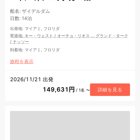
船名
:
ザイデルダム
日数
:
14泊
出発地
:
マイアミ, フロリダ
寄港地
:
キー・ウェスト
/
オーチョ・リオス
…
グランド・ターク
/
ナッソー
到着地
:
マイアミ, フロリダ
旅程を表示
2026/11/21 出発
149,631円
詳細を見る
/ 1名 〜