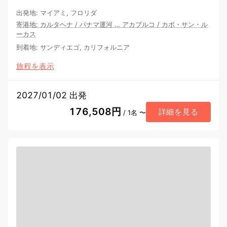
出発地
:
マイアミ, フロリダ
寄港地
:
カルタヘナ
/
パナマ運河
…
アカプルコ
/
カボ・サン・ル
ーカス
到着地
:
サンディエゴ, カリフォルニア
旅程を表示
2027/01/02 出発
176,508円
詳細を見る
/ 1名 〜