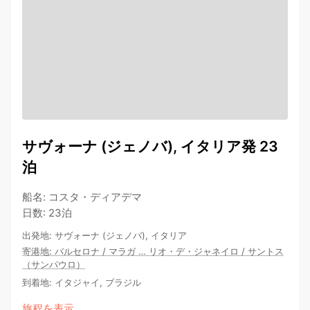
サヴォーナ (ジェノバ), イタリア発 23
泊
船名
:
コスタ・ディアデマ
日数
:
23泊
出発地
:
サヴォーナ (ジェノバ), イタリア
寄港地
:
バルセロナ
/
マラガ
…
リオ・デ・ジャネイロ
/
サントス
（サンパウロ）
到着地
:
イタジャイ, ブラジル
旅程を表示