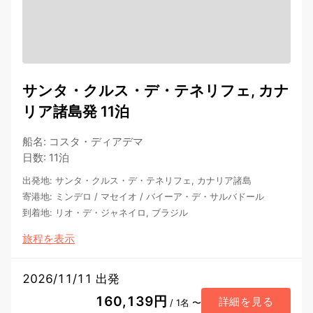
サンタ・クルス・デ・テネリフェ, カナ
リア諸島発 11泊
船名
:
コスタ・ディアデマ
日数
:
11泊
出発地
:
サンタ・クルス・デ・テネリフェ, カナリア諸島
寄港地
:
ミンデロ
/
マセイオ
/
バイーア・デ・サルバドール
到着地
:
リオ・デ・ジャネイロ, ブラジル
旅程を表示
2026/11/11 出発
160,139円
詳細を見る
/ 1名 〜