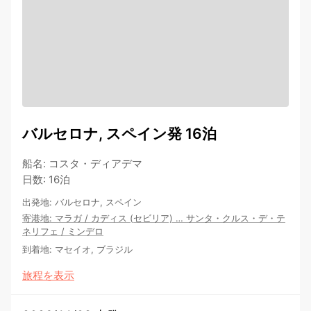
バルセロナ, スペイン発 16泊
船名
:
コスタ・ディアデマ
日数
:
16泊
出発地
:
バルセロナ, スペイン
寄港地
:
マラガ
/
カディス (セビリア)
…
サンタ・クルス・デ・テ
ネリフェ
/
ミンデロ
到着地
:
マセイオ, ブラジル
旅程を表示