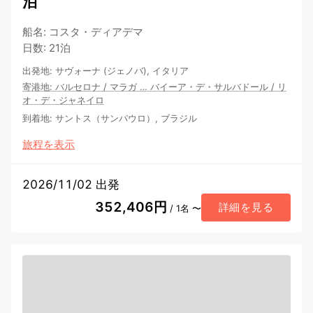
泊
船名
:
コスタ・ディアデマ
日数
:
21泊
出発地
:
サヴォーナ (ジェノバ), イタリア
寄港地
:
バルセロナ
/
マラガ
…
バイーア・デ・サルバドール
/
リ
オ・デ・ジャネイロ
到着地
:
サントス（サンパウロ）, ブラジル
旅程を表示
2026/11/02 出発
352,406円
詳細を見る
/ 1名 〜