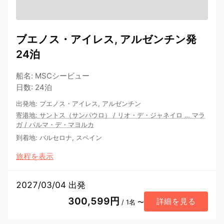
ブエノス・アイレス, アルゼンチン発
24泊
船名
:
MSCシービュー
日数
:
24泊
出発地
:
ブエノス・アイレス, アルゼンチン
寄港地
:
サントス（サンパウロ）
/
リオ・デ・ジャネイロ
…
マラ
ガ
/
パルマ・デ・マヨルカ
到着地
:
バルセロナ, スペイン
旅程を表示
2027/03/04 出発
300,599円
詳細を見る
/ 1名 〜