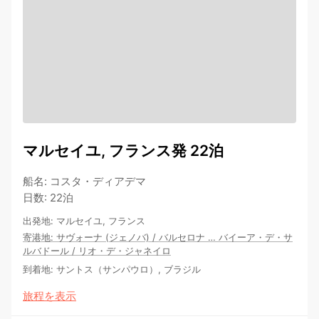
マルセイユ, フランス発 22泊
船名
:
コスタ・ディアデマ
日数
:
22泊
出発地
:
マルセイユ, フランス
寄港地
:
サヴォーナ (ジェノバ)
/
バルセロナ
…
バイーア・デ・サ
ルバドール
/
リオ・デ・ジャネイロ
到着地
:
サントス（サンパウロ）, ブラジル
旅程を表示