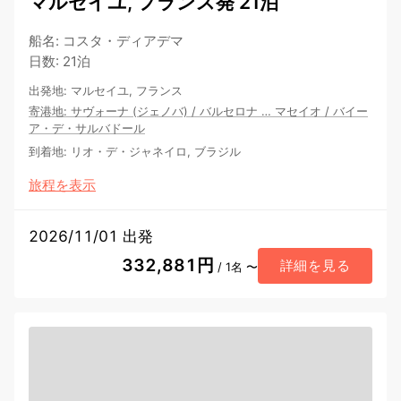
マルセイユ, フランス発 21泊
船名
:
コスタ・ディアデマ
日数
:
21泊
出発地
:
マルセイユ, フランス
寄港地
:
サヴォーナ (ジェノバ)
/
バルセロナ
…
マセイオ
/
バイー
ア・デ・サルバドール
到着地
:
リオ・デ・ジャネイロ, ブラジル
旅程を表示
2026/11/01 出発
332,881円
詳細を見る
/ 1名 〜