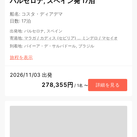
バルセロナ, スペイン発 17泊
船名
:
コスタ・ディアデマ
日数
:
17泊
出発地
:
バルセロナ, スペイン
寄港地
:
マラガ
/
カディス (セビリア)
…
ミンデロ
/
マセイオ
到着地
:
バイーア・デ・サルバドール, ブラジル
旅程を表示
2026/11/03 出発
278,355円
詳細を見る
/ 1名 〜