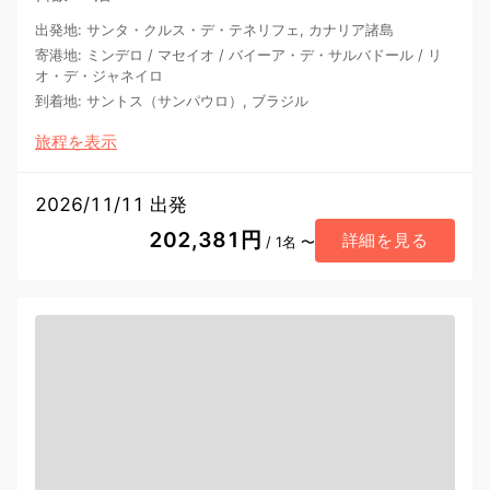
出発地
:
サンタ・クルス・デ・テネリフェ, カナリア諸島
寄港地
:
ミンデロ
/
マセイオ
/
バイーア・デ・サルバドール
/
リ
オ・デ・ジャネイロ
到着地
:
サントス（サンパウロ）, ブラジル
旅程を表示
2026/11/11 出発
202,381円
詳細を見る
/ 1名 〜