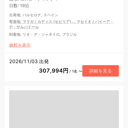
日数
:
19泊
出発地
:
バルセロナ, スペイン
寄港地
:
マラガ
/
カディス (セビリア)
…
マセイオ
/
バイーア・
デ・サルバドール
到着地
:
リオ・デ・ジャネイロ, ブラジル
旅程を表示
2026/11/03 出発
307,994円
詳細を見る
/ 1名 〜