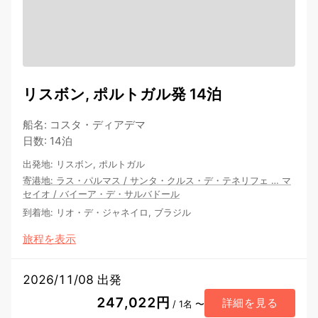
リスボン, ポルトガル発 14泊
船名
:
コスタ・ディアデマ
日数
:
14泊
出発地
:
リスボン, ポルトガル
寄港地
:
ラス・パルマス
/
サンタ・クルス・デ・テネリフェ
…
マ
セイオ
/
バイーア・デ・サルバドール
到着地
:
リオ・デ・ジャネイロ, ブラジル
旅程を表示
2026/11/08 出発
247,022円
詳細を見る
/ 1名 〜