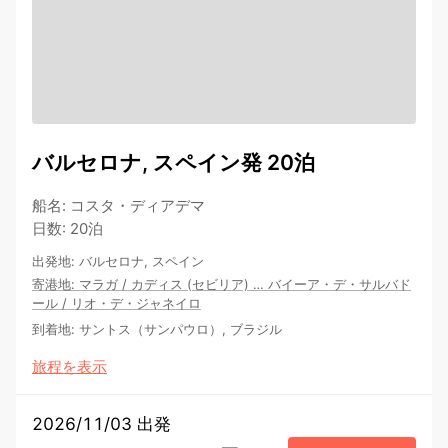
バルセロナ, スペイン発 20泊
船名
:
コスタ・ディアデマ
日数
:
20泊
出発地
:
バルセロナ, スペイン
寄港地
:
マラガ
/
カディス (セビリア)
…
バイーア・デ・サルバド
ール
/
リオ・デ・ジャネイロ
到着地
:
サントス（サンパウロ）, ブラジル
旅程を表示
2026/11/03 出発