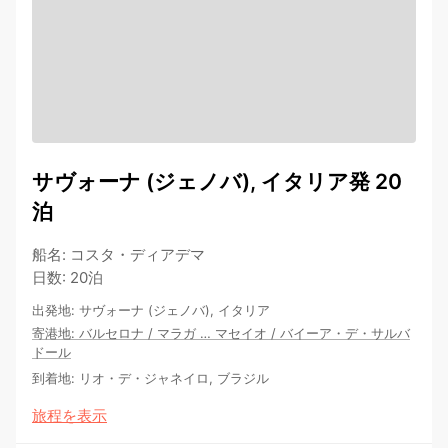
サヴォーナ (ジェノバ), イタリア発 20
泊
船名
:
コスタ・ディアデマ
日数
:
20泊
出発地
:
サヴォーナ (ジェノバ), イタリア
寄港地
:
バルセロナ
/
マラガ
…
マセイオ
/
バイーア・デ・サルバ
ドール
到着地
:
リオ・デ・ジャネイロ, ブラジル
旅程を表示