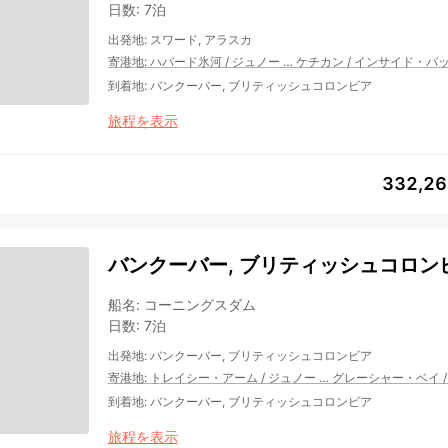
日数
:
7泊
出発地
:
スワード, アラスカ
寄港地
:
ハバード氷河
/
ジュノー
…
ケチカン
/
インサイド・パ
到着地
:
バンクーバー, ブリティッシュコロンビア
旅程を表示
332,2
バンクーバー, ブリティッシュコロンビ
船名
:
コーニングスダム
日数
:
7泊
出発地
:
バンクーバー, ブリティッシュコロンビア
寄港地
:
トレイシー・アーム
/
ジュノー
…
グレーシャー・ベイ
到着地
:
バンクーバー, ブリティッシュコロンビア
旅程を表示