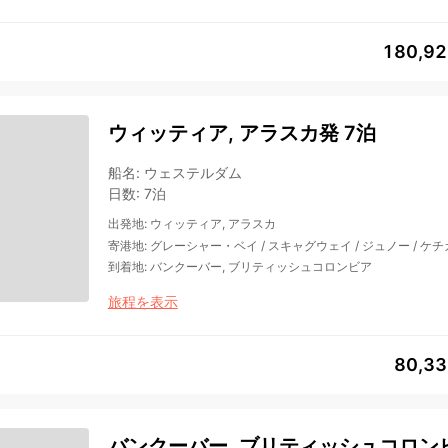
180,9
ウィッティア, アラスカ発 7泊
船名
:
ウェステルダム
日数
:
7泊
出発地
:
ウィッティア, アラスカ
寄港地
:
グレーシャー・ベイ
/
スキャグウェイ
/
ジュノー
/
ケチ
到着地
:
バンクーバー, ブリティッシュコロンビア
旅程を表示
80,3
バンクーバー, ブリティッシュコロンビ