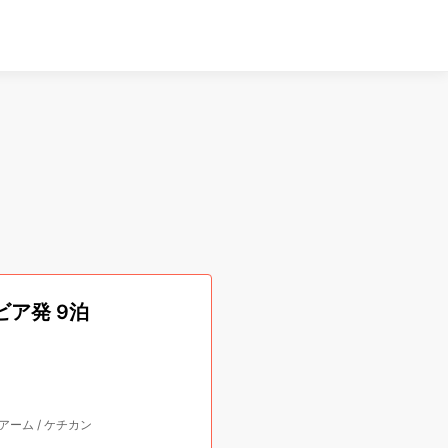
ア発 9泊
アーム
/
ケチカン