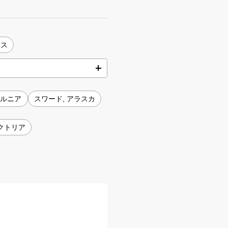
ィス
ォルニア
スワード, アラスカ
クトリア