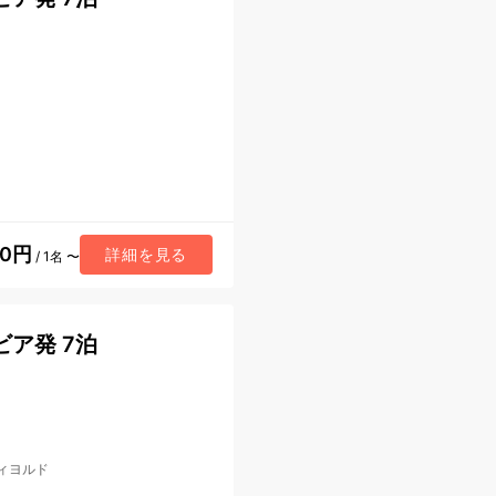
70円
詳細を見る
/ 1名 〜
ア発 7泊
ィヨルド