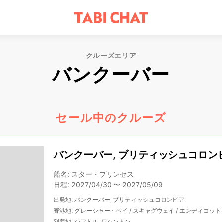
クルーズエリア
バンクーバー
セール中のクルーズ
バンクーバー, ブリティッシュコロンビ
船名
:
スター・プリンセス
日程
:
2027/04/30
〜
2027/05/09
出発地
:
バンクーバー, ブリティッシュコロンビア
寄港地
:
グレーシャー・ベイ
/
スキャグウェイ
/
エンディコット
到着地
:
シアトル, ワシントン