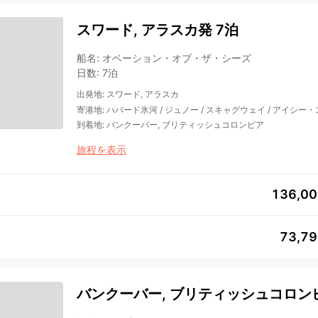
スワード, アラスカ発 7泊
船名
:
オベーション・オブ・ザ・シーズ
日数
:
7泊
出発地
:
スワード, アラスカ
寄港地
:
ハバード氷河
/
ジュノー
/
スキャグウェイ
/
アイシー・
到着地
:
バンクーバー, ブリティッシュコロンビア
旅程を表示
136,0
73,7
バンクーバー, ブリティッシュコロンビ