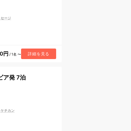
ッセージ
60円
詳細を見る
/ 1名 〜
ア発 7泊
/
ケチカン