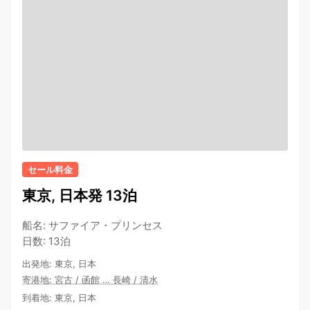
セール料金
東京, 日本発 13泊
船名
:
サファイア・プリンセス
日数
:
13泊
出発地
:
東京, 日本
寄港地
:
宮古
/
函館
…
長崎
/
清水
到着地
:
東京, 日本