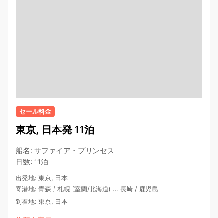
セール料金
東京, 日本発 11泊
船名
:
サファイア・プリンセス
日数
:
11泊
出発地
:
東京, 日本
寄港地
:
青森
/
札幌 (室蘭/北海道)
…
長崎
/
鹿児島
到着地
:
東京, 日本