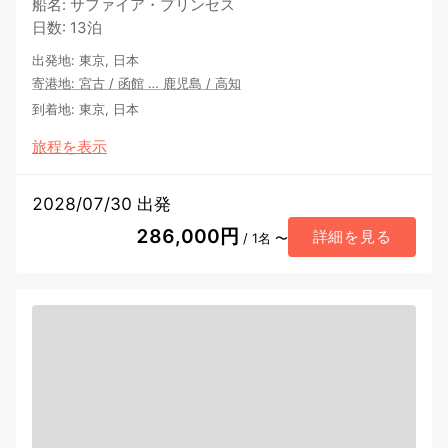
船名
:
サファイア・プリンセス
日数
:
13泊
出発地
:
東京, 日本
寄港地
:
宮古
/
函館
…
鹿児島
/
高知
到着地
:
東京, 日本
旅程を表示
2028/07/30 出発
286,000円
詳細を見る
/ 1名 〜