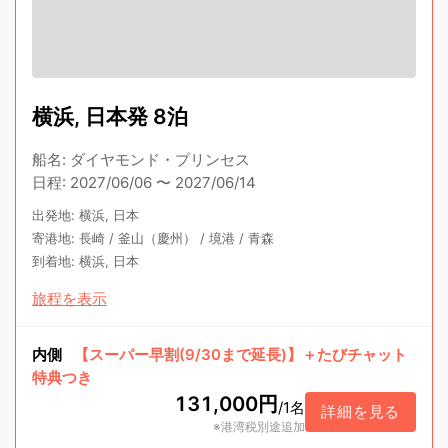
横浜, 日本発 8泊
船名
:
ダイヤモンド・プリンセス
日程
:
2027/06/06
〜
2027/06/14
出発地
:
横浜, 日本
寄港地
:
長崎
/
釜山（慶州）
/
境港
/
青森
到着地
:
横浜, 日本
旅程を表示
内側
【スーパー早割(9/30まで延長)】＋たびチャット
特典つき
131,000円
/
1名
詳細を見る
※港湾税別途追加