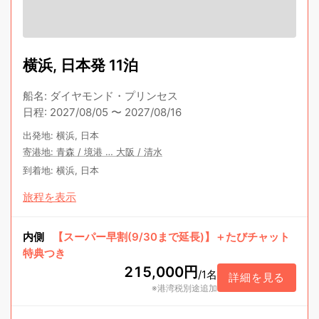
横浜, 日本発 11泊
船名
:
ダイヤモンド・プリンセス
日程
:
2027/08/05
〜
2027/08/16
出発地
:
横浜, 日本
寄港地
:
青森
/
境港
…
大阪
/
清水
到着地
:
横浜, 日本
旅程を表示
内側
【スーパー早割(9/30まで延長)】＋たびチャット
特典つき
215,000円
/
1名
詳細を見る
※港湾税別途追加