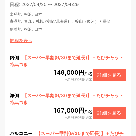
日程
:
2027/04/20
〜
2027/04/29
出発地
:
横浜, 日本
寄港地
:
青森
/
札幌 (室蘭/北海道)
…
釜山（慶州）
/
長崎
到着地
:
横浜, 日本
旅程を表示
内側
【スーパー早割(9/30まで延長)】＋たびチャット
特典つき
149,000円
/
1名
詳細を見る
※港湾税別途追加
海側
【スーパー早割(9/30まで延長)】＋たびチャット
特典つき
167,000円
/
1名
詳細を見る
※港湾税別途追加
バルコニー
【スーパー早割(9/30まで延長)】＋たびチ