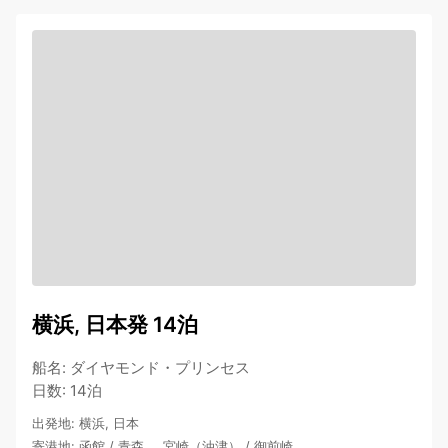
横浜, 日本発 14泊
船名
:
ダイヤモンド・プリンセス
日数
:
14泊
出発地
:
横浜, 日本
寄港地
:
函館
/
青森
…
宮崎（油津）
/
御前崎