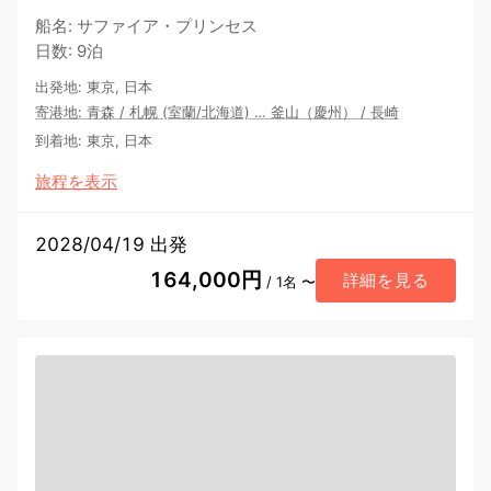
船名
:
サファイア・プリンセス
日数
:
9泊
出発地
:
東京, 日本
寄港地
:
青森
/
札幌 (室蘭/北海道)
…
釜山（慶州）
/
長崎
到着地
:
東京, 日本
旅程を表示
2028/04/19 出発
164,000円
詳細を見る
/ 1名 〜