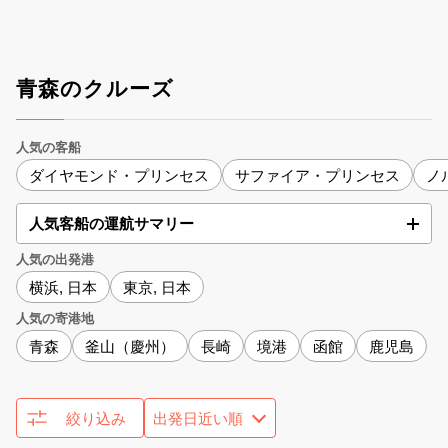
青森のクルーズ
人気の客船
ダイヤモンド・プリンセス
サファイア・プリンセス
ノ
人気客船の運航サマリー
人気の出発港
横浜, 日本
東京, 日本
人気の寄港地
青森
釜山（慶州）
長崎
境港
函館
鹿児島
絞り込み