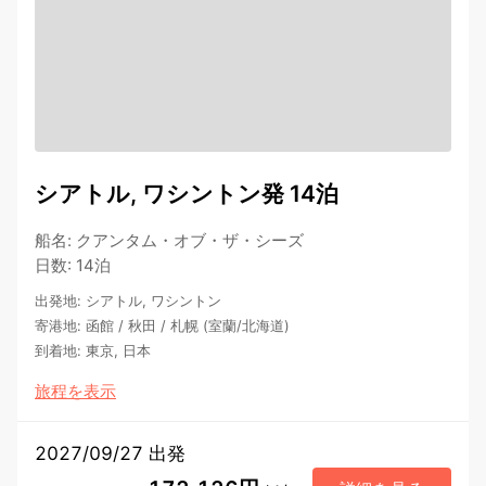
シアトル, ワシントン発 14泊
船名
:
クアンタム・オブ・ザ・シーズ
日数
:
14泊
出発地
:
シアトル, ワシントン
寄港地
:
函館
/
秋田
/
札幌 (室蘭/北海道)
到着地
:
東京, 日本
旅程を表示
2027/09/27 出発