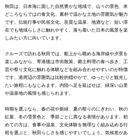
秋田は、日本海に面した自然豊かな地域で、山々の景色、米
どころならではの食文化、素朴で温かな土地の雰囲気が魅力
です。伝統行事や民俗文化、良質な温泉、地酒など、短い滞
在でも地域らしさに触れやすく、落ち着いた日本の風景を楽
しみたい方に向いています。
クルーズで訪れる秋田では、船上から眺める海岸線や夕景を
楽しみながら、寄港後は市街散策、郷土料理の食べ歩き、工
芸や祭り文化に触れる体験などを組み合わせやすいのが特徴
です。港周辺の雰囲気は比較的穏やかで、ゆったりと観光し
たい旅程にもなじみます。内陸へ足を延ばせば、緑深い山里
や温泉地の風情も感じられます。
時期を選ぶなら、春の花や新緑、夏の祭りのにぎわい、秋の
紅葉、冬の雪景色と、季節ごとに異なる表情があります。初
めての方は、食事や温泉、文化体験を無理なく組み込める行
程を選ぶと、秋田らしさを感じやすいでしょう。気候差があ