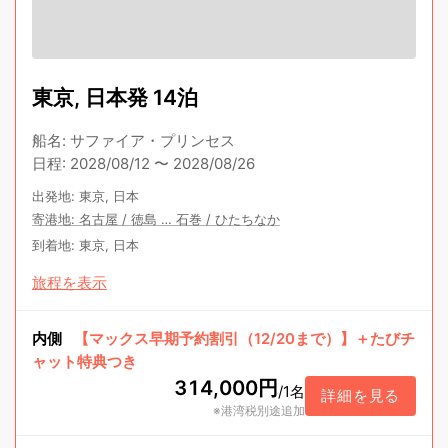
東京, 日本発 14泊
船名
:
サファイア・プリンセス
日程
:
2028/08/12
〜
2028/08/26
出発地
:
東京, 日本
寄港地
:
名古屋
/
徳島
…
石巻
/
ひたちなか
到着地
:
東京, 日本
旅程を表示
内側
【マックス早期予約割引（12/20まで）】＋たびチ
ャット特典つき
314,000円
/
1名
詳細を見る
※港湾税別途追加