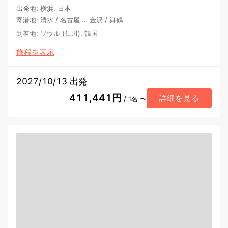
出発地
:
横浜, 日本
寄港地
:
清水
/
名古屋
…
金沢
/
舞鶴
到着地
:
ソウル (仁川), 韓国
旅程を表示
2027/10/13 出発
411,441円
詳細を見る
/ 1名 〜