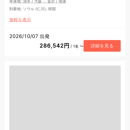
寄港地
:
清水
/
大阪
…
金沢
/
境港
到着地
:
ソウル (仁川), 韓国
旅程を表示
2026/10/07 出発
286,542円
詳細を見る
/ 1名 〜