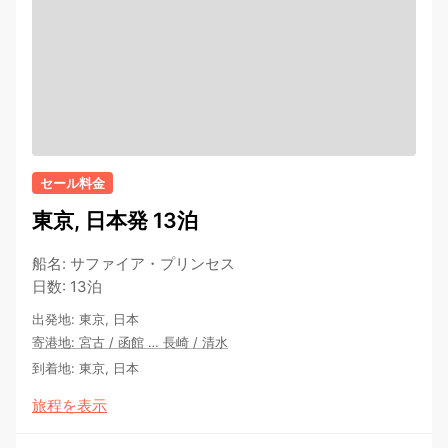
セール料金
東京, 日本発 13泊
船名
:
サファイア・プリンセス
日数
:
13泊
出発地
:
東京, 日本
寄港地
:
宮古
/
函館
…
長崎
/
清水
到着地
:
東京, 日本
旅程を表示