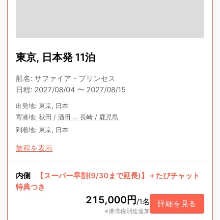
東京, 日本発 11泊
船名
:
サファイア・プリンセス
日程
:
2027/08/04
〜
2027/08/15
出発地
:
東京, 日本
寄港地
:
秋田
/
酒田
…
長崎
/
鹿児島
到着地
:
東京, 日本
旅程を表示
内側
【スーパー早割(9/30まで延長)】＋たびチャット
特典つき
215,000円
/
1名
詳細を見る
※港湾税別途追加