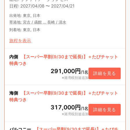
日程
:
2027/04/08
〜
2027/04/21
出発地
:
東京, 日本
寄港地
:
宮古
/
函館
…
長崎
/
清水
到着地
:
東京, 日本
旅程を表示
内側
【スーパー早割(9/30まで延長)】＋たびチャット
特典つき
291,000円
/
1名
詳細を見る
※港湾税別途追加
海側
【スーパー早割(9/30まで延長)】＋たびチャット
特典つき
317,000円
/
1名
詳細を見る
※港湾税別途追加
バルコニー
【スーパー早割(9/30まで延長)】＋たびチ