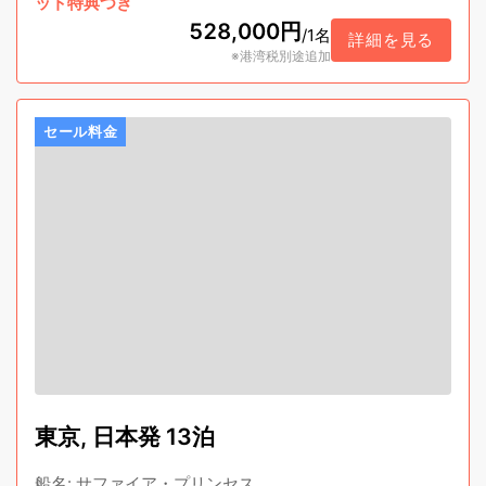
ット特典つき
528,000円
/
1名
詳細を見る
※港湾税別途追加
セール料金
東京, 日本発 13泊
船名
:
サファイア・プリンセス