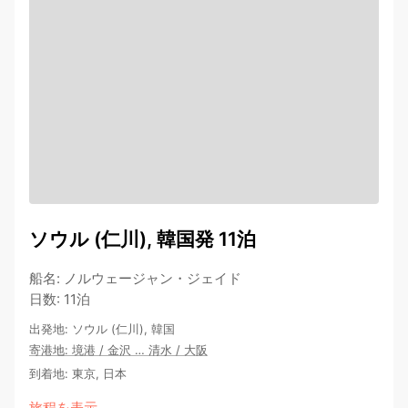
ソウル (仁川), 韓国発 11泊
船名
:
ノルウェージャン・ジェイド
日数
:
11泊
出発地
:
ソウル (仁川), 韓国
寄港地
:
境港
/
金沢
…
清水
/
大阪
到着地
:
東京, 日本
旅程を表示