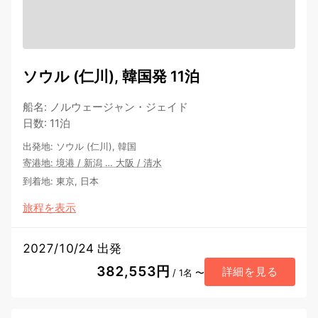
ソウル (仁川), 韓国発 11泊
船名
:
ノルウェージャン・ジェイド
日数
:
11泊
出発地
:
ソウル (仁川), 韓国
寄港地
:
境港
/
新潟
…
大阪
/
清水
到着地
:
東京, 日本
旅程を表示
2027/10/24 出発
382,553円
詳細を見る
/ 1名 〜