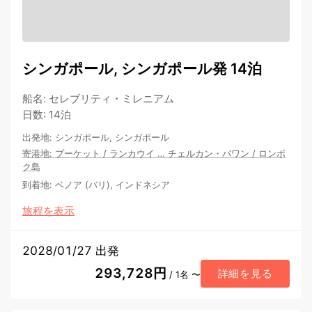
シンガポール, シンガポール発 14泊
船名
:
セレブリティ・ミレニアム
日数
:
14泊
出発地
:
シンガポール, シンガポール
寄港地
:
プーケット
/
ランカウイ
…
チェルカン・バワン
/
ロンボ
ク島
到着地
:
ベノア (バリ), インドネシア
旅程を表示
2028/01/27 出発
293,728円
詳細を見る
/ 1名 〜