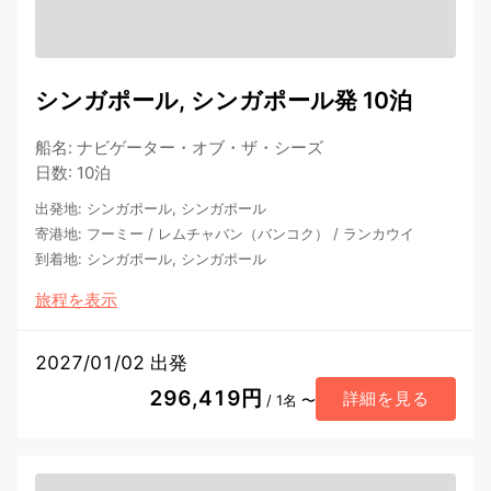
シンガポール, シンガポール発 10泊
船名
:
ナビゲーター・オブ・ザ・シーズ
日数
:
10泊
出発地
:
シンガポール, シンガポール
寄港地
:
フーミー
/
レムチャバン（バンコク）
/
ランカウイ
到着地
:
シンガポール, シンガポール
旅程を表示
2027/01/02 出発
296,419円
詳細を見る
/ 1名 〜