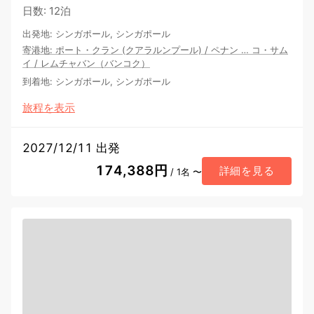
日数
:
12泊
出発地
:
シンガポール, シンガポール
寄港地
:
ポート・クラン (クアラルンプール)
/
ペナン
…
コ・サム
イ
/
レムチャバン（バンコク）
到着地
:
シンガポール, シンガポール
旅程を表示
2027/12/11 出発
174,388円
詳細を見る
/ 1名 〜