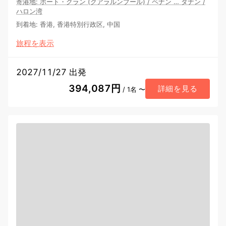
寄港地
:
ポート・クラン (クアラルンプール)
/
ペナン
…
ダナン
/
ハロン湾
到着地
:
香港, 香港特別行政区, 中国
旅程を表示
2027/11/27 出発
394,087円
詳細を見る
/ 1名 〜