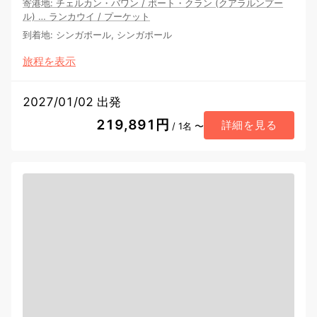
寄港地
:
チェルカン・バワン
/
ポート・クラン (クアラルンプー
ル)
…
ランカウイ
/
プーケット
到着地
:
シンガポール, シンガポール
旅程を表示
2027/01/02 出発
219,891円
詳細を見る
/ 1名 〜