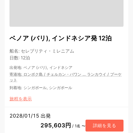
ベノア (バリ), インドネシア発 12泊
船名
:
セレブリティ・ミレニアム
日数
:
12泊
出発地
:
ベノア (バリ), インドネシア
寄港地
:
ロンボク島
/
チェルカン・バワン
…
ランカウイ
/
プーケ
ット
到着地
:
シンガポール, シンガポール
旅程を表示
2028/01/15 出発
295,603円
詳細を見る
/ 1名 〜