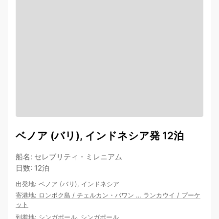
ベノア (バリ), インドネシア発 12泊
船名
:
セレブリティ・ミレニアム
日数
:
12泊
出発地
:
ベノア (バリ), インドネシア
寄港地
:
ロンボク島
/
チェルカン・バワン
…
ランカウイ
/
プーケ
ット
到着地
:
シンガポール, シンガポール