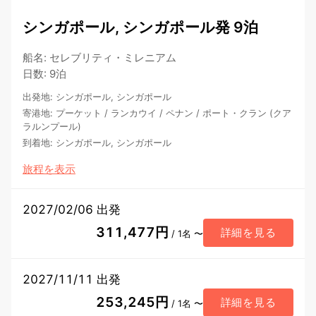
シンガポール, シンガポール発 9泊
船名
:
セレブリティ・ミレニアム
日数
:
9泊
出発地
:
シンガポール, シンガポール
寄港地
:
プーケット
/
ランカウイ
/
ペナン
/
ポート・クラン (クア
ラルンプール)
到着地
:
シンガポール, シンガポール
旅程を表示
2027/02/06 出発
311,477円
詳細を見る
/ 1名 〜
2027/11/11 出発
253,245円
詳細を見る
/ 1名 〜