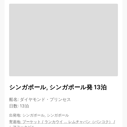
シンガポール, シンガポール発 13泊
船名
:
ダイヤモンド・プリンセス
日数
:
13泊
出発地
:
シンガポール, シンガポール
寄港地
:
プーケット
/
ランカウイ
…
レムチャバン（バンコク）
/
シアヌークビル