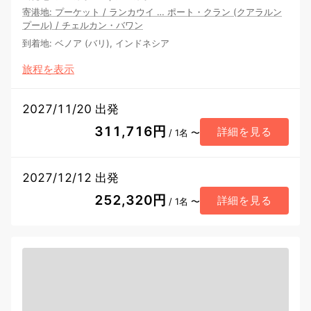
寄港地
:
プーケット
/
ランカウイ
…
ポート・クラン (クアラルン
プール)
/
チェルカン・バワン
到着地
:
ベノア (バリ), インドネシア
旅程を表示
2027/11/20 出発
311,716円
詳細を見る
/ 1名 〜
2027/12/12 出発
252,320円
詳細を見る
/ 1名 〜