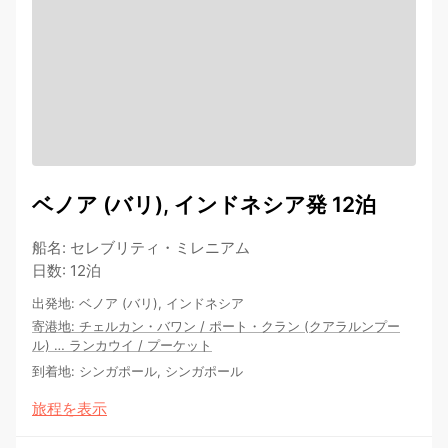
ベノア (バリ), インドネシア発 12泊
船名
:
セレブリティ・ミレニアム
日数
:
12泊
出発地
:
ベノア (バリ), インドネシア
寄港地
:
チェルカン・バワン
/
ポート・クラン (クアラルンプー
ル)
…
ランカウイ
/
プーケット
到着地
:
シンガポール, シンガポール
旅程を表示