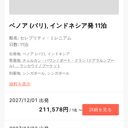
ベノア (バリ), インドネシア発 11泊
船名
:
セレブリティ・ミレニアム
日数
:
11泊
出発地
:
ベノア (バリ), インドネシア
寄港地
:
チェルカン・バワン
/
ポート・クラン (クアラルンプー
ル)
…
ランカウイ
/
プーケット
到着地
:
シンガポール, シンガポール
旅程を表示
2027/12/01 出発
211,578円
詳細を見る
/ 1名 〜