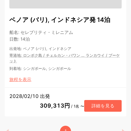
ベノア (バリ), インドネシア発 14泊
船名
:
セレブリティ・ミレニアム
日数
:
14泊
出発地
:
ベノア (バリ), インドネシア
寄港地
:
ロンボク島
/
チェルカン・バワン
…
ランカウイ
/
プーケ
ット
到着地
:
シンガポール, シンガポール
旅程を表示
2028/02/10 出発
309,313円
詳細を見る
/ 1名 〜