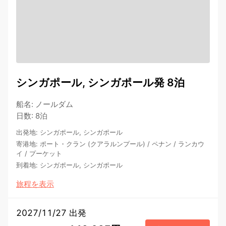
シンガポール, シンガポール発 8泊
船名
:
ノールダム
日数
:
8泊
出発地
:
シンガポール, シンガポール
寄港地
:
ポート・クラン (クアラルンプール)
/
ペナン
/
ランカウ
イ
/
プーケット
到着地
:
シンガポール, シンガポール
旅程を表示
2027/11/27 出発