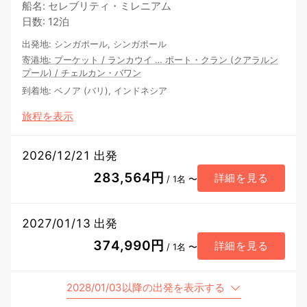
船名
:
セレブリティ・ミレニアム
日数
:
12泊
出発地
:
シンガポール, シンガポール
寄港地
:
プーケット
/
ランカウイ
…
ポート・クラン (クアラルン
プール)
/
チェルカン・バワン
到着地
:
ベノア (バリ), インドネシア
旅程を表示
2026/12/21 出発
283,564円
詳細を見る
/ 1名 〜
2027/01/13 出発
374,990円
詳細を見る
/ 1名 〜
2028/01/03以降の出発を表示する