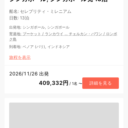
船名
:
セレブリティ・ミレニアム
日数
:
13泊
出発地
:
シンガポール, シンガポール
寄港地
:
プーケット
/
ランカウイ
…
チェルカン・バワン
/
ロンボ
ク島
到着地
:
ベノア (バリ), インドネシア
旅程を表示
2026/11/26 出発
409,332円
詳細を見る
/ 1名 〜