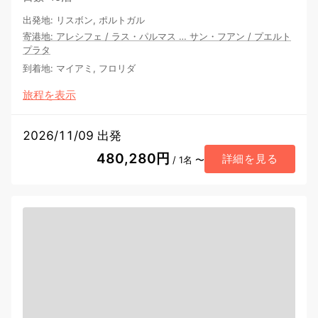
出発地
:
リスボン, ポルトガル
寄港地
:
アレシフェ
/
ラス・パルマス
…
サン・フアン
/
プエルト
プラタ
到着地
:
マイアミ, フロリダ
旅程を表示
2026/11/09 出発
480,280円
詳細を見る
/ 1名 〜