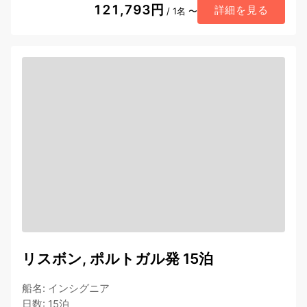
121,793円
詳細を見る
/ 1名 〜
リスボン, ポルトガル発 15泊
船名
:
インシグニア
日数
:
15泊