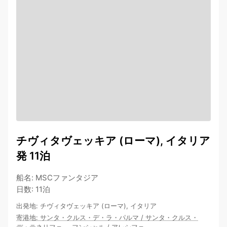
チヴィタヴェッキア (ローマ), イタリア
発 11泊
船名
:
MSCファンタジア
日数
:
11泊
出発地
:
チヴィタヴェッキア (ローマ), イタリア
寄港地
:
サンタ・クルス・デ・ラ・パルマ
/
サンタ・クルス・
デ・テネリフェ
…
フンシャル
/
アレシフェ