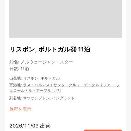
リスボン, ポルトガル発 11泊
船名
:
ノルウェージャン・スター
日数
:
11泊
出発地
:
リスボン, ポルトガル
寄港地
:
ラス・パルマス
/
サンタ・クルス・デ・テネリフェ
…
フ
ェロール
/
ル・アーブル (パリ)
到着地
:
サウサンプトン, イングランド
旅程を表示
2026/11/09 出発