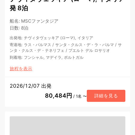
発 8泊
船名
:
MSCファンタジア
日数
:
8泊
出発地
:
チヴィタヴェッキア (ローマ), イタリア
寄港地
:
ラス・パルマス
/
サンタ・クルス・デ・ラ・パルマ
/
サ
ンタ・クルス・デ・テネリフェ
/
プエルト デル ロサリオ
到着地
:
フンシャル, マデイラ, ポルトガル
旅程を表示
2026/12/07 出発
80,484円
詳細を見る
/ 1名 〜