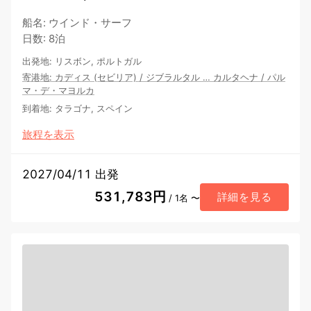
船名
:
ウインド・サーフ
日数
:
8泊
出発地
:
リスボン, ポルトガル
寄港地
:
カディス (セビリア)
/
ジブラルタル
…
カルタヘナ
/
パル
マ・デ・マヨルカ
到着地
:
タラゴナ, スペイン
旅程を表示
2027/04/11 出発
531,783円
詳細を見る
/ 1名 〜