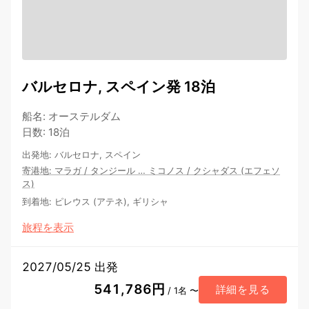
バルセロナ, スペイン発 18泊
船名
:
オーステルダム
日数
:
18泊
出発地
:
バルセロナ, スペイン
寄港地
:
マラガ
/
タンジール
…
ミコノス
/
クシャダス (エフェソ
ス)
到着地
:
ピレウス (アテネ), ギリシャ
旅程を表示
2027/05/25 出発
541,786円
詳細を見る
/ 1名 〜