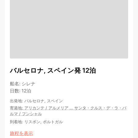
バルセロナ, スペイン発 12泊
船名
:
シレナ
日数
:
12泊
出発地
:
バルセロナ, スペイン
寄港地
:
アリカンテ
/
アルメリア
…
サンタ・クルス・デ・ラ・パ
ルマ
/
フンシャル
到着地
:
リスボン, ポルトガル
旅程を表示