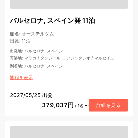
バルセロナ, スペイン発 11泊
船名
:
オーステルダム
日数
:
11泊
出発地
:
バルセロナ, スペイン
寄港地
:
マラガ
/
タンジール
…
アジャクシオ
/
マルセイユ
到着地
:
バルセロナ, スペイン
旅程を表示
2027/05/25 出発
379,037円
詳細を見る
/ 1名 〜