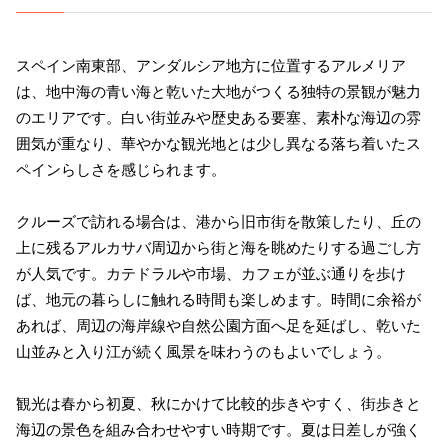
スペイン南東部、アンダルシア地方に位置するアルメリア
は、地中海の青い海と乾いた大地がつくる独特の景観が魅力
のエリアです。白い街並みや歴史ある要塞、素朴な海辺の雰
囲気が重なり、華やかな観光地とは少し異なる落ち着いたス
ペインらしさを感じられます。
クルーズで訪れる場合は、港から旧市街を散策したり、丘の
上に残るアルカサバ周辺から街と海を眺めたりする過ごし方
が人気です。カテドラルや市場、カフェが並ぶ通りを歩け
ば、地元の暮らしに触れる時間も楽しめます。時間に余裕が
あれば、周辺の海岸線や自然公園方面へ足を延ばし、乾いた
山並みと入り江が続く風景を味わうのもよいでしょう。
観光は春から初夏、秋にかけて比較的歩きやすく、街歩きと
海辺の景色を組み合わせやすい時期です。夏は日差しが強く