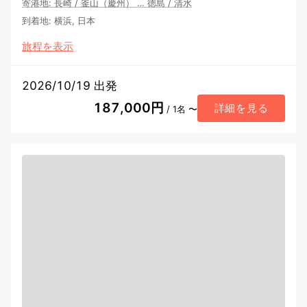
寄港地
:
長崎
/
釜山（慶州）
…
徳島
/
清水
到着地
:
横浜, 日本
旅程を表示
2026/10/19 出発
187,000円
詳細を見る
/ 1名 〜