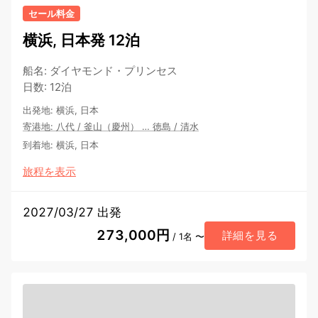
セール料金
横浜, 日本発 12泊
船名
:
ダイヤモンド・プリンセス
日数
:
12泊
出発地
:
横浜, 日本
寄港地
:
八代
/
釜山（慶州）
…
徳島
/
清水
到着地
:
横浜, 日本
旅程を表示
2027/03/27 出発
273,000円
詳細を見る
/ 1名 〜