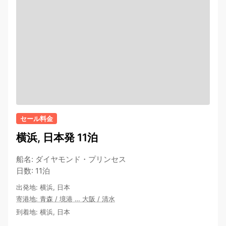
セール料金
横浜, 日本発 11泊
船名
:
ダイヤモンド・プリンセス
日数
:
11泊
出発地
:
横浜, 日本
寄港地
:
青森
/
境港
…
大阪
/
清水
到着地
:
横浜, 日本