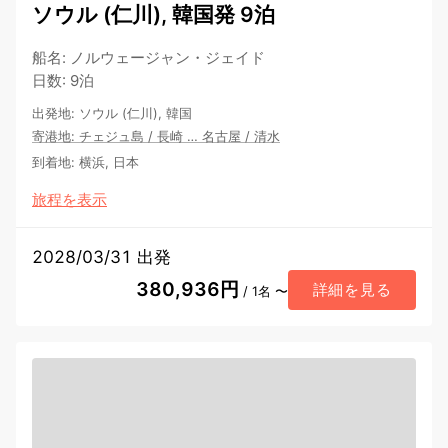
ソウル (仁川), 韓国発 9泊
船名
:
ノルウェージャン・ジェイド
日数
:
9泊
出発地
:
ソウル (仁川), 韓国
寄港地
:
チェジュ島
/
長崎
…
名古屋
/
清水
到着地
:
横浜, 日本
旅程を表示
2028/03/31 出発
380,936円
詳細を見る
/ 1名 〜