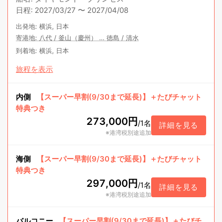
日程
:
2027/03/27
〜
2027/04/08
出発地
:
横浜, 日本
寄港地
:
八代
/
釜山（慶州）
…
徳島
/
清水
到着地
:
横浜, 日本
旅程を表示
内側
【スーパー早割(9/30まで延長)】＋たびチャット
特典つき
273,000円
/
1名
詳細を見る
※港湾税別途追加
海側
【スーパー早割(9/30まで延長)】＋たびチャット
特典つき
297,000円
/
1名
詳細を見る
※港湾税別途追加
バルコニー
【スーパー早割(9/30まで延長)】＋たびチ