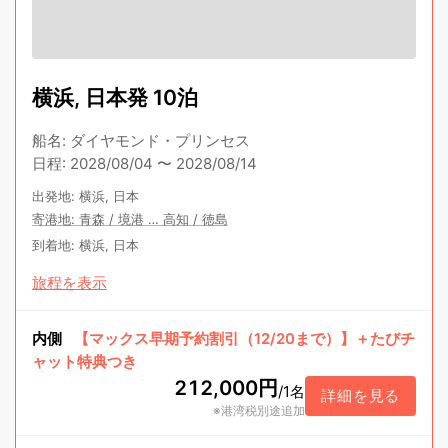
横浜, 日本発 10泊
船名
:
ダイヤモンド・プリンセス
日程
:
2028/08/04
〜
2028/08/14
出発地
:
横浜, 日本
寄港地
:
青森
/
境港
…
高知
/
徳島
到着地
:
横浜, 日本
旅程を表示
内側
【マックス早期予約割引（12/20まで）】＋たびチ
ャット特典つき
212,000円
/
1名
詳細を見る
※港湾税別途追加