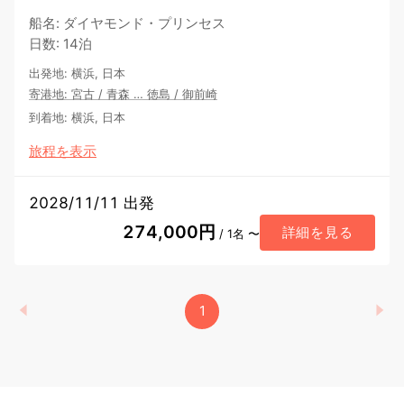
船名
:
ダイヤモンド・プリンセス
日数
:
14泊
出発地
:
横浜, 日本
寄港地
:
宮古
/
青森
…
徳島
/
御前崎
到着地
:
横浜, 日本
旅程を表示
2028/11/11 出発
274,000円
詳細を見る
/ 1名 〜
1