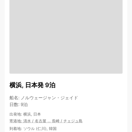
横浜, 日本発 9泊
船名
:
ノルウェージャン・ジェイド
日数
:
9泊
出発地
:
横浜, 日本
寄港地
:
清水
/
名古屋
…
長崎
/
チェジュ島
到着地
:
ソウル (仁川), 韓国