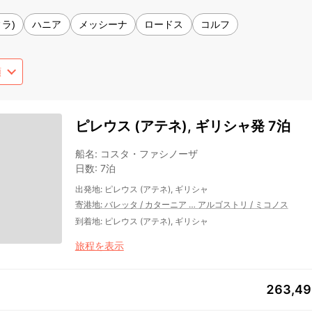
ラ)
ハニア
メッシーナ
ロードス
コルフ
ピレウス (アテネ), ギリシャ発 7泊
船名
:
コスタ・ファシノーザ
日数
:
7泊
出発地
:
ピレウス (アテネ), ギリシャ
寄港地
:
バレッタ
/
カターニア
…
アルゴストリ
/
ミコノス
到着地
:
ピレウス (アテネ), ギリシャ
旅程を表示
263,4