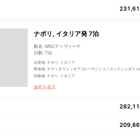
231,6
ナポリ, イタリア発 7泊
船名
:
MSCディヴィーナ
日数
:
7泊
出発地
:
ナポリ, イタリア
寄港地
:
チヴィタヴェッキア (ローマ)
/
ミコノス
/
クシャダス (
到着地
:
ナポリ, イタリア
旅程を表示
282,1
209,8