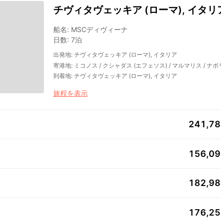
チヴィタヴェッキア (ローマ), イタリ
船名
:
MSCディヴィーナ
日数
:
7泊
出発地
:
チヴィタヴェッキア (ローマ), イタリア
寄港地
:
ミコノス
/
クシャダス (エフェソス)
/
マルマリス
/
ナポ
到着地
:
チヴィタヴェッキア (ローマ), イタリア
旅程を表示
241,7
156,0
182,9
176,2