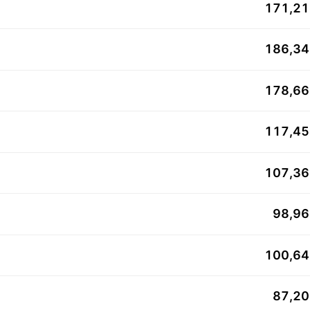
171,2
186,3
178,6
117,4
107,3
98,9
100,6
87,2