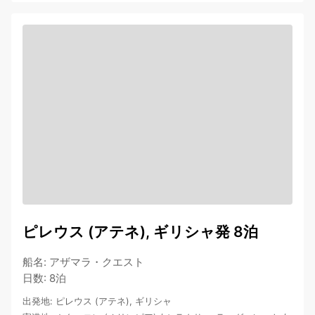
ピレウス (アテネ), ギリシャ発 8泊
船名
:
アザマラ・クエスト
日数
:
8泊
出発地
:
ピレウス (アテネ), ギリシャ