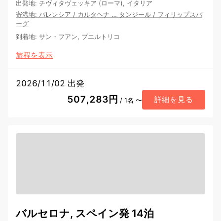
出発地
:
チヴィタヴェッキア (ローマ), イタリア
寄港地
:
バレンシア
/
カルタヘナ
…
タンジール
/
フィリップスバ
ーグ
到着地
:
サン・フアン, プエルトリコ
旅程を表示
2026/11/02 出発
507,283円
詳細を見る
/ 1名 〜
バルセロナ, スペイン発 14泊