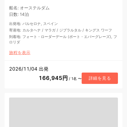
船名
:
オーステルダム
日数
:
14泊
出発地
:
バルセロナ, スペイン
寄港地
:
カルタヘナ
/
マラガ
/
ジブラルタル
/
キングス ワーフ
到着地
:
フォート・ローダーデール (ポート・エバーグレーズ), フ
ロリダ
旅程を表示
2026/11/04 出発
166,945円
詳細を見る
/ 1名 〜