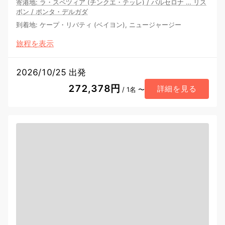
寄港地
:
ラ・スペツィア (チンクエ・テッレ)
/
バルセロナ
…
リス
ボン
/
ポンタ・デルガダ
到着地
:
ケープ・リバティ (ベイヨン), ニュージャージー
旅程を表示
2026/10/25 出発
272,378円
詳細を見る
/ 1名 〜