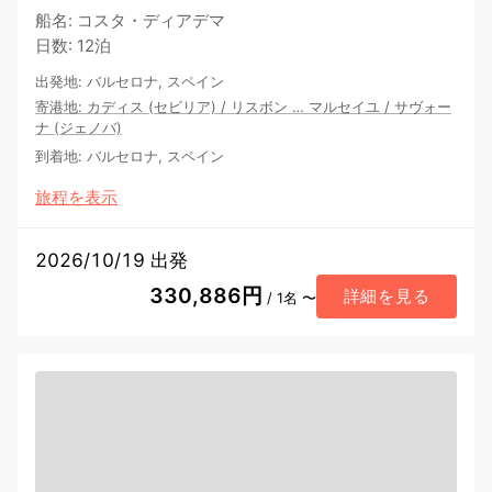
船名
:
コスタ・ディアデマ
日数
:
12泊
出発地
:
バルセロナ, スペイン
寄港地
:
カディス (セビリア)
/
リスボン
…
マルセイユ
/
サヴォー
ナ (ジェノバ)
到着地
:
バルセロナ, スペイン
旅程を表示
2026/10/19 出発
330,886円
詳細を見る
/ 1名 〜