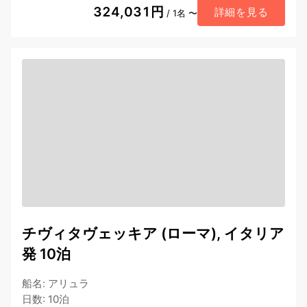
324,031円
詳細を見る
/ 1名 〜
チヴィタヴェッキア (ローマ), イタリア
発 10泊
船名
:
アリュラ
日数
:
10泊