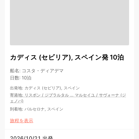
カディス (セビリア), スペイン発 10泊
船名
:
コスタ・ディアデマ
日数
:
10泊
出発地
:
カディス (セビリア), スペイン
寄港地
:
リスボン
/
ジブラルタル
…
マルセイユ
/
サヴォーナ (ジ
ェノバ)
到着地
:
バルセロナ, スペイン
旅程を表示
2026/10/21 出発