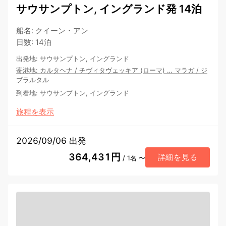
サウサンプトン, イングランド発 14泊
船名
:
クイーン・アン
日数
:
14泊
出発地
:
サウサンプトン, イングランド
寄港地
:
カルタヘナ
/
チヴィタヴェッキア (ローマ)
…
マラガ
/
ジ
ブラルタル
到着地
:
サウサンプトン, イングランド
旅程を表示
2026/09/06 出発
364,431円
詳細を見る
/ 1名 〜