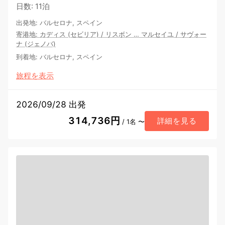
日数
:
11泊
出発地
:
バルセロナ, スペイン
寄港地
:
カディス (セビリア)
/
リスボン
…
マルセイユ
/
サヴォー
ナ (ジェノバ)
到着地
:
バルセロナ, スペイン
旅程を表示
2026/09/28 出発
314,736円
詳細を見る
/ 1名 〜