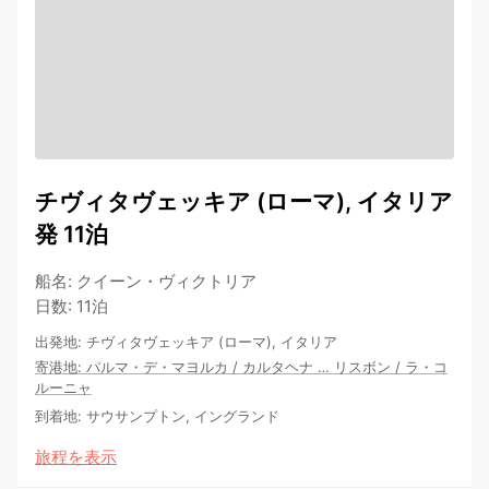
チヴィタヴェッキア (ローマ), イタリア
発 11泊
船名
:
クイーン・ヴィクトリア
日数
:
11泊
出発地
:
チヴィタヴェッキア (ローマ), イタリア
寄港地
:
パルマ・デ・マヨルカ
/
カルタヘナ
…
リスボン
/
ラ・コ
ルーニャ
到着地
:
サウサンプトン, イングランド
旅程を表示