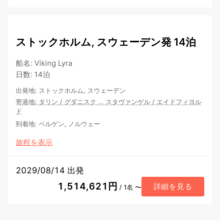
ストックホルム, スウェーデン発 14泊
船名
:
Viking Lyra
日数
:
14泊
出発地
:
ストックホルム, スウェーデン
寄港地
:
タリン
/
グダニスク
…
スタヴァンゲル
/
エイドフィヨル
ド
到着地
:
ベルゲン, ノルウェー
旅程を表示
2029/08/14 出発
1,514,621円
詳細を見る
/ 1名 〜