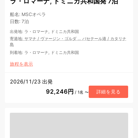
ラ・ロマーナ, ドミニカ共和国発 7泊
船名
:
MSCオペラ
日数
:
7泊
出発地
:
ラ・ロマーナ, ドミニカ共和国
寄港地
:
サマナ
/
ヴァージン・ゴルダ
…
バセテール港
/
カタリナ
島
到着地
:
ラ・ロマーナ, ドミニカ共和国
旅程を表示
2026/11/23 出発
92,246円
詳細を見る
/ 1名 〜