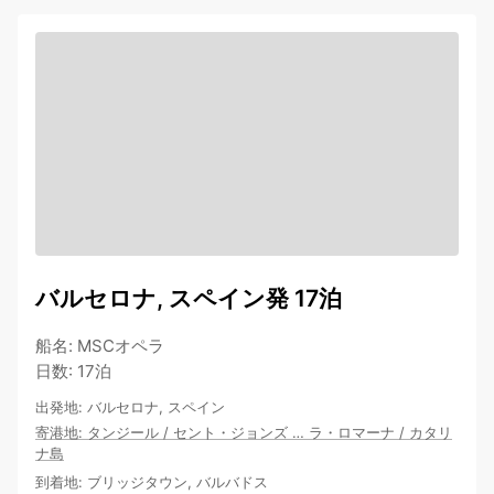
バルセロナ, スペイン発 17泊
船名
:
MSCオペラ
日数
:
17泊
出発地
:
バルセロナ, スペイン
寄港地
:
タンジール
/
セント・ジョンズ
…
ラ・ロマーナ
/
カタリ
ナ島
到着地
:
ブリッジタウン, バルバドス