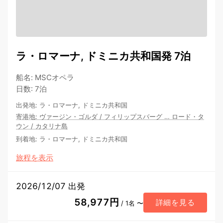
ラ・ロマーナ, ドミニカ共和国発 7泊
船名
:
MSCオペラ
日数
:
7泊
出発地
:
ラ・ロマーナ, ドミニカ共和国
寄港地
:
ヴァージン・ゴルダ
/
フィリップスバーグ
…
ロード・タ
ウン
/
カタリナ島
到着地
:
ラ・ロマーナ, ドミニカ共和国
旅程を表示
2026/12/07 出発
58,977円
詳細を見る
/ 1名 〜