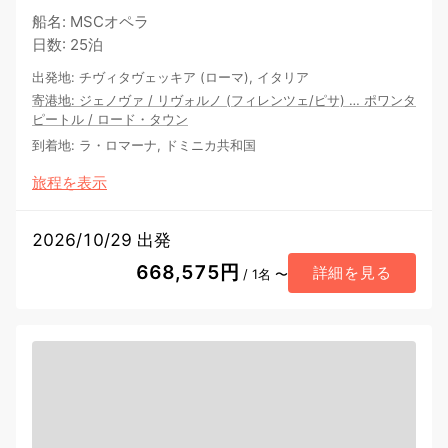
船名
:
MSCオペラ
日数
:
25泊
出発地
:
チヴィタヴェッキア (ローマ), イタリア
寄港地
:
ジェノヴァ
/
リヴォルノ (フィレンツェ/ピサ)
…
ポワンタ
ピートル
/
ロード・タウン
到着地
:
ラ・ロマーナ, ドミニカ共和国
旅程を表示
2026/10/29 出発
668,575円
詳細を見る
/ 1名 〜