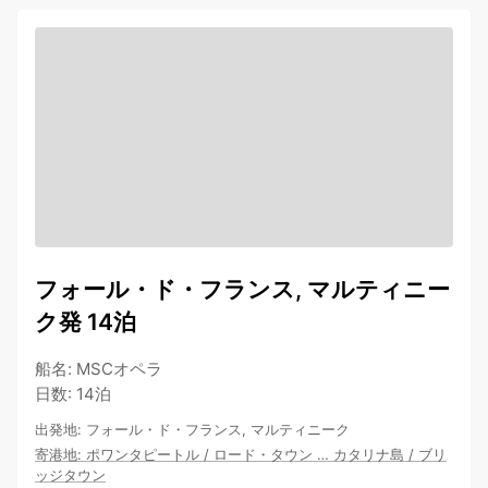
フォール・ド・フランス, マルティニー
ク発 14泊
船名
:
MSCオペラ
日数
:
14泊
出発地
:
フォール・ド・フランス, マルティニーク
寄港地
:
ポワンタピートル
/
ロード・タウン
…
カタリナ島
/
ブリ
ッジタウン