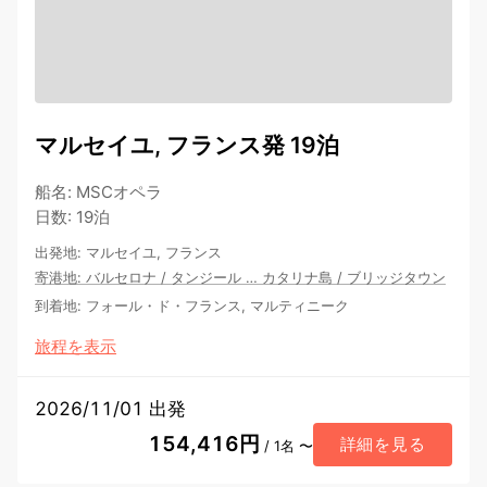
マルセイユ, フランス発 19泊
船名
:
MSCオペラ
日数
:
19泊
出発地
:
マルセイユ, フランス
寄港地
:
バルセロナ
/
タンジール
…
カタリナ島
/
ブリッジタウン
到着地
:
フォール・ド・フランス, マルティニーク
旅程を表示
2026/11/01 出発
154,416円
詳細を見る
/ 1名 〜