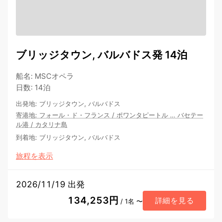
ブリッジタウン, バルバドス発 14泊
船名
:
MSCオペラ
日数
:
14泊
出発地
:
ブリッジタウン, バルバドス
寄港地
:
フォール・ド・フランス
/
ポワンタピートル
…
バセテー
ル港
/
カタリナ島
到着地
:
ブリッジタウン, バルバドス
旅程を表示
2026/11/19 出発
134,253円
詳細を見る
/ 1名 〜