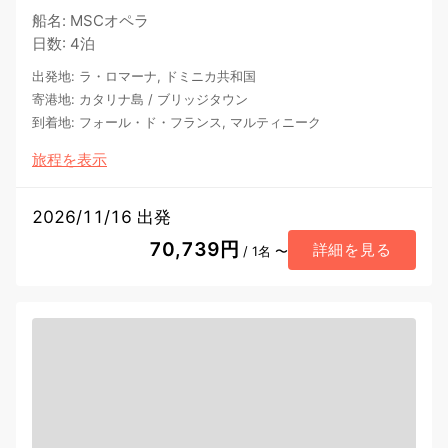
船名
:
MSCオペラ
日数
:
4泊
出発地
:
ラ・ロマーナ, ドミニカ共和国
寄港地
:
カタリナ島
/
ブリッジタウン
到着地
:
フォール・ド・フランス, マルティニーク
旅程を表示
2026/11/16 出発
70,739円
詳細を見る
/ 1名 〜