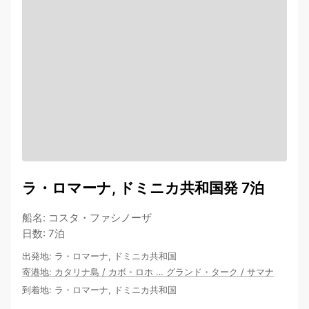
ラ・ロマーナ, ドミニカ共和国発 7泊
船名
:
コスタ・ファシノーザ
日数
:
7泊
出発地
:
ラ・ロマーナ, ドミニカ共和国
寄港地
:
カタリナ島
/
カボ・ロホ
…
グランド・ターク
/
サマナ
到着地
:
ラ・ロマーナ, ドミニカ共和国