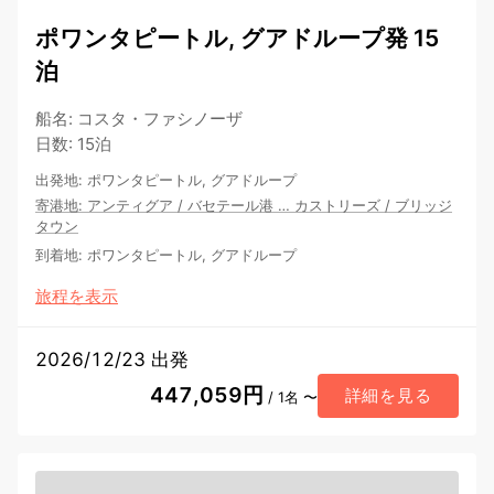
ポワンタピートル, グアドループ発 15
泊
船名
:
コスタ・ファシノーザ
日数
:
15泊
出発地
:
ポワンタピートル, グアドループ
寄港地
:
アンティグア
/
バセテール港
…
カストリーズ
/
ブリッジ
タウン
到着地
:
ポワンタピートル, グアドループ
旅程を表示
2026/12/23 出発
447,059円
詳細を見る
/ 1名 〜