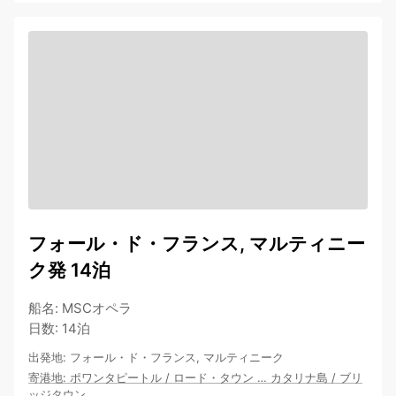
フォール・ド・フランス, マルティニー
ク発 14泊
船名
:
MSCオペラ
日数
:
14泊
出発地
:
フォール・ド・フランス, マルティニーク
寄港地
:
ポワンタピートル
/
ロード・タウン
…
カタリナ島
/
ブリ
ッジタウン