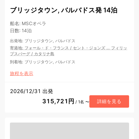
ブリッジタウン, バルバドス発 14泊
船名
:
MSCオペラ
日数
:
14泊
出発地
:
ブリッジタウン, バルバドス
寄港地
:
フォール・ド・フランス
/
セント・ジョンズ
…
フィリッ
プスバーグ
/
カタリナ島
到着地
:
ブリッジタウン, バルバドス
旅程を表示
2026/12/31 出発
315,721円
詳細を見る
/ 1名 〜