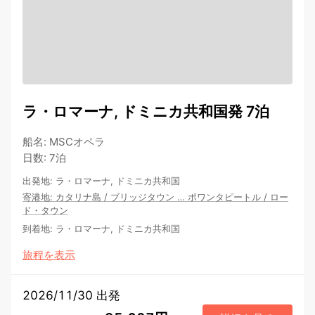
ラ・ロマーナ, ドミニカ共和国発 7泊
船名
:
MSCオペラ
日数
:
7泊
出発地
:
ラ・ロマーナ, ドミニカ共和国
寄港地
:
カタリナ島
/
ブリッジタウン
…
ポワンタピートル
/
ロー
ド・タウン
到着地
:
ラ・ロマーナ, ドミニカ共和国
旅程を表示
2026/11/30 出発