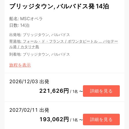
ブリッジタウン, バルバドス発 14泊
船名
:
MSCオペラ
日数
:
14泊
出発地
:
ブリッジタウン, バルバドス
寄港地
:
フォール・ド・フランス
/
ポワンタピートル
…
バセテー
ル港
/
カタリナ島
到着地
:
ブリッジタウン, バルバドス
旅程を表示
2026/12/03 出発
221,626円
詳細を見る
/ 1名 〜
2027/02/11 出発
193,062円
詳細を見る
/ 1名 〜