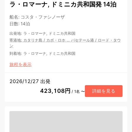
ラ・ロマーナ, ドミニカ共和国発 14泊
船名
:
コスタ・ファシノーザ
日数
:
14泊
出発地
:
ラ・ロマーナ, ドミニカ共和国
寄港地
:
カタリナ島
/
カボ・ロホ
…
バセテール港
/
ロード・タウ
ン
到着地
:
ラ・ロマーナ, ドミニカ共和国
旅程を表示
2026/12/27 出発
423,108円
詳細を見る
/ 1名 〜