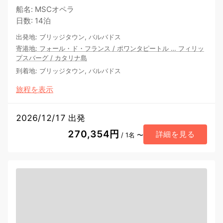
船名
:
MSCオペラ
日数
:
14泊
出発地
:
ブリッジタウン, バルバドス
寄港地
:
フォール・ド・フランス
/
ポワンタピートル
…
フィリッ
プスバーグ
/
カタリナ島
到着地
:
ブリッジタウン, バルバドス
旅程を表示
2026/12/17 出発
270,354円
詳細を見る
/ 1名 〜