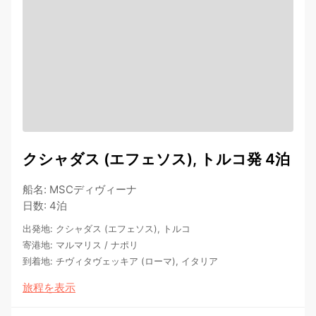
クシャダス (エフェソス), トルコ発 4泊
船名
:
MSCディヴィーナ
日数
:
4泊
出発地
:
クシャダス (エフェソス), トルコ
寄港地
:
マルマリス
/
ナポリ
到着地
:
チヴィタヴェッキア (ローマ), イタリア
旅程を表示