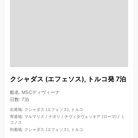
クシャダス (エフェソス), トルコ発 7泊
船名
:
MSCディヴィーナ
日数
:
7泊
出発地
:
クシャダス (エフェソス), トルコ
寄港地
:
マルマリス
/
ナポリ
/
チヴィタヴェッキア (ローマ)
/
ミ
コノス
到着地
:
クシャダス (エフェソス), トルコ