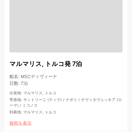
マルマリス, トルコ発 7泊
船名
:
MSCディヴィーナ
日数
:
7泊
出発地
:
マルマリス, トルコ
寄港地
:
サントリーニ (ティラ)
/
ナポリ
/
チヴィタヴェッキア (ロ
ーマ)
/
ミコノス
到着地
:
マルマリス, トルコ
旅程を表示