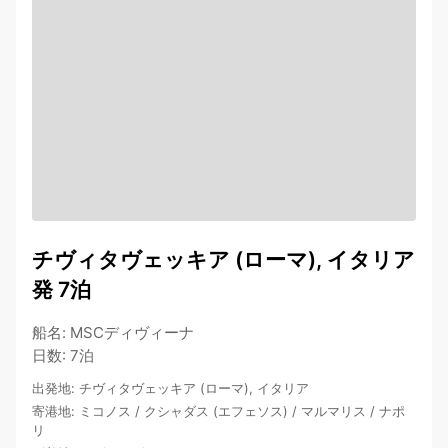
チヴィタヴェッキア (ローマ), イタリア
発 7泊
船名
:
MSCディヴィーナ
日数
:
7泊
出発地
:
チヴィタヴェッキア (ローマ), イタリア
寄港地
:
ミコノス
/
クシャダス (エフェソス)
/
マルマリス
/
ナポ
リ