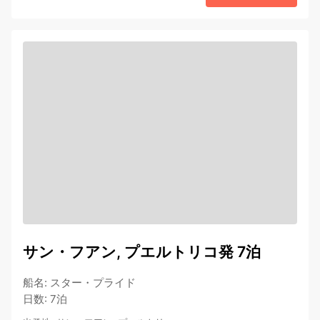
サン・フアン, プエルトリコ発 7泊
船名
:
スター・プライド
日数
:
7泊