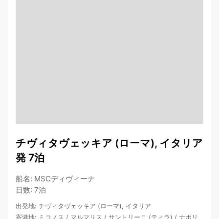
チヴィタヴェッキア (ローマ), イタリア
発 7泊
船名
:
MSCディヴィーナ
日数
:
7泊
出発地
:
チヴィタヴェッキア (ローマ), イタリア
寄港地
:
ミコノス
/
マルマリス
/
サントリーニ (ティラ)
/
ナポリ