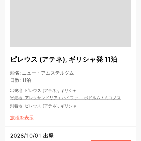
ピレウス (アテネ), ギリシャ発 11泊
船名
:
ニュー・アムステルダム
日数
:
11泊
出発地
:
ピレウス (アテネ), ギリシャ
寄港地
:
アレクサンドリア
/
ハイファ
…
ボドルム
/
ミコノス
到着地
:
ピレウス (アテネ), ギリシャ
旅程を表示
2028/10/01 出発