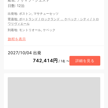
船名
:
アザマラ・クエスト
日数
:
12泊
出発地
:
ボストン, マサチューセッツ
寄港地
:
ポートランド
/
ロックランド
…
ケベック・シティ
/
トロ
ワリヴィエール
到着地
:
モントリオール, ケベック
旅程を表示
2027/10/04 出発
742,414円
詳細を見る
/ 1名 〜