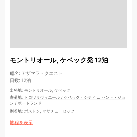
モントリオール, ケベック発 12泊
船名
:
アザマラ・クエスト
日数
:
12泊
出発地
:
モントリオール, ケベック
寄港地
:
トロワリヴィエール
/
ケベック・シティ
…
セント・ジョ
ン
/
ポートランド
到着地
:
ボストン, マサチューセッツ
旅程を表示