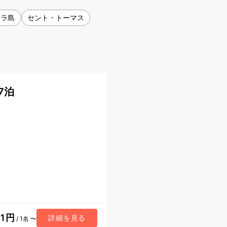
トラ島
セント・トーマス
7泊
11円
詳細を見る
/ 1名 〜