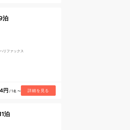
9泊
ハリファックス
44円
詳細を見る
/ 1名 〜
1泊