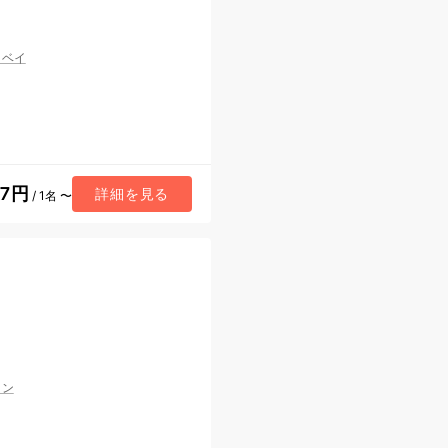
・ベイ
27円
詳細を見る
/ 1名 〜
トン