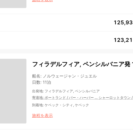
125,9
123,2
フィラデルフィア, ペンシルバニア発 1
船名
:
ノルウェージャン・ジュエル
日数
:
11泊
出発地
:
フィラデルフィア, ペンシルバニア
寄港地
:
ポートランド
/
バー・ハーバー
…
シャーロットタウン
到着地
:
ケベック・シティ, ケベック
旅程を表示