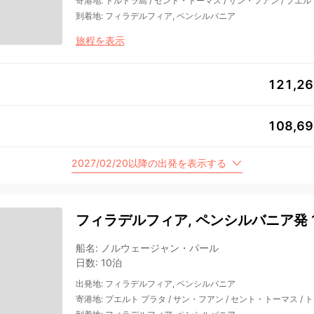
寄港地
:
トルトラ島
/
セント・トーマス
/
サン・フアン
/
プエル
到着地
:
フィラデルフィア, ペンシルバニア
旅程を表示
121,2
108,6
2027/02/20以降の出発を表示する
フィラデルフィア, ペンシルバニア発 
船名
:
ノルウェージャン・パール
日数
:
10泊
出発地
:
フィラデルフィア, ペンシルバニア
寄港地
:
プエルト プラタ
/
サン・フアン
/
セント・トーマス
/
ト