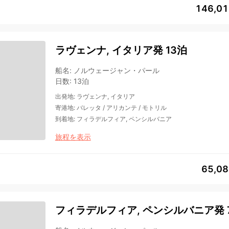
146,0
ラヴェンナ, イタリア発 13泊
船名
:
ノルウェージャン・パール
日数
:
13泊
出発地
:
ラヴェンナ, イタリア
寄港地
:
バレッタ
/
アリカンテ
/
モトリル
到着地
:
フィラデルフィア, ペンシルバニア
旅程を表示
65,0
フィラデルフィア, ペンシルバニア発 