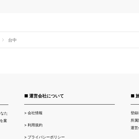
台中
■ 運営会社について
■ 
>
会社情報
登録
あなた
所属
を案
>
利用規約
運営
>
プライバシーポリシー