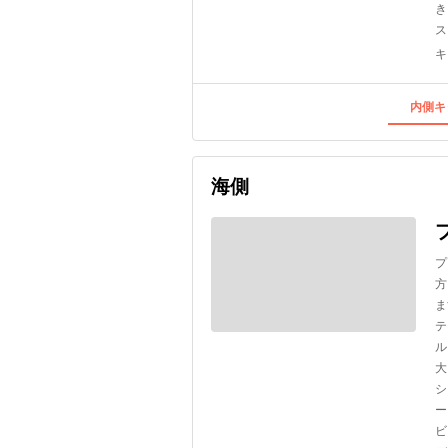
き
ス
キ
内側キ
海側
プ
方
ま
テ
ル
大
シ
ー
ビ