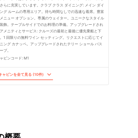
さらに充実しています。クラブ クラス ダイニング: メイン ダイ
ング ルームの専用エリア。待ち時間なしでの迅速な着席。豊富
メニュー オプション。専属のウェイター。ユニークなスタイル
装飾。テーブルサイドでのお料理の準備。アップグレードされ
アメニティとサービス: クルーズの最初と最後に優先乗船と下
。1 回限りの無料ワイン セッティング。リクエストに応じてイ
ニング カナッペ。アップグレードされたテリー ショール バス
ーブ。
ャビンコード
:
M1
ャビンを全て見る (10件)
の概要