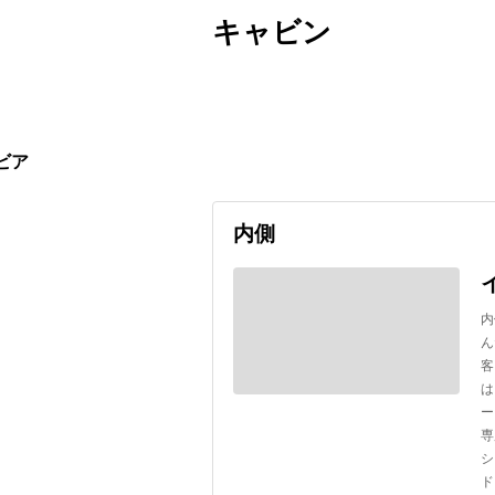
キャビン
出発日
利用者数
2026/09/19
ビア
内側
内
ん
客
は
ー
専
シ
ド