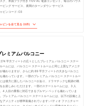
スク、米国プラグ付き 110V AC 電源コンセント、毎日のハウス
ーピング サービス、夜間のターンダウン サービス
ャビンコード
:
O3
ャビンを全て見る (8件)
プレミアムバルコニー
 274 平方フィートの広々としたプレミアム バルコニー ステー
ルームには、バルコニー ステートルームと同じ上質なアメニテ
が備わりますが、さらに約 89 平方フィートの大きなバルコニ
も備わっています。一部のプレミアム バルコニー ステートルー
には後方に面したバルコニーがあり、ドラマチックな航跡の眺
をお楽しみいただけます。一部のステートルームには、3 人
、4 人目の乗客に対応できるプルマン ベッドも備わっていま
。プレミアム バルコニー ステートルームには、以下の設備と上
なアメニティが標準装備されています: パティオ ファニチャー
きのバルコニー。クイーン サイズ ベッドに変換できるツイン