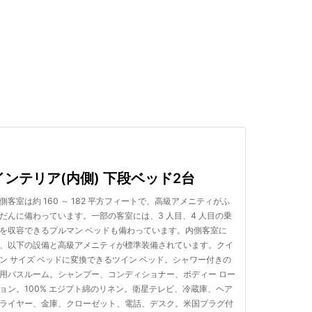
検索する
インテリア(内側) 下段ベッド2台
側客室は約 160 ～ 182 平方フィートで、高級アメニティがふ
だんに備わっています。一部の客室には、3 人目、4 人目の乗
を収容できるプルマン ベッドも備わっています。内側客室に
、以下の設備と高級アメニティが標準装備されています。クイ
ン サイズ ベッドに変換できるツイン ベッド。シャワー付きの
用バスルーム。シャンプー、コンディショナー、ボディー ロー
ョン。100% エジプト綿のリネン。衛星テレビ、冷蔵庫、ヘア
ライヤー、金庫、クローゼット、電話、デスク。米国プラグ付