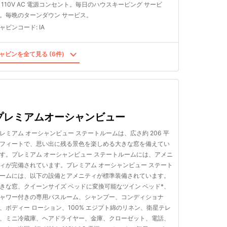
 110V AC 電源コンセント。毎日のハウスキーピング サービ
。毎晩のターンダウン サービス。
ャビンコード
:
IA
ャビンを全て見る (6件)
プレミアムオーシャンビュー
レミアム オーシャンビュー ステートルームは、広さ約 206 平
フィートで、思い出に残る景色を楽しめる大きな窓を備えてい
す。プレミアム オーシャンビュー ステートルームには、アメニ
ィが完備されています。プレミアム オーシャンビュー ステート
ームには、以下の設備とアメニティが標準装備されています。
きな窓、クイーンサイズ ベッドに変換可能なツイン ベッド*、
ャワー付きの専用バスルーム、シャンプー、コンディショナ
、ボディー ローション、100% エジプト綿のリネン、衛星テレ
、ミニ冷蔵庫、ヘアドライヤー、金庫、クローゼット、電話、