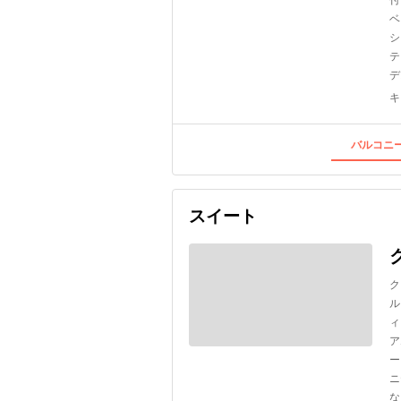
ベ
シ
テ
デ
キ
バルコニー
スイート
ク
ル
ィ
ア
ー
ニ
な