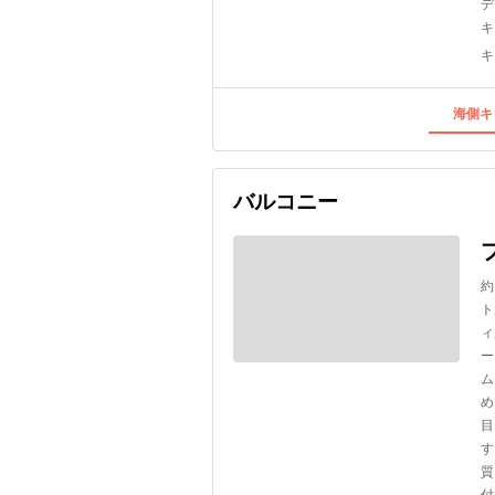
デ
キ
キ
海側キ
バルコニー
約
ト
ィ
ー
ム
め
目
す
質
付