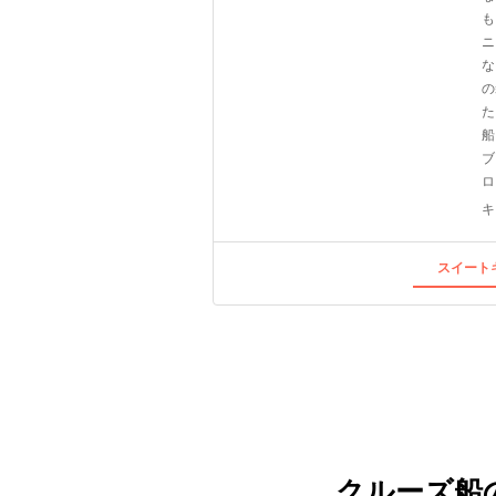
も
ニ
な
の
た
船
ブ
ロ
キ
スイートキ
クルーズ船