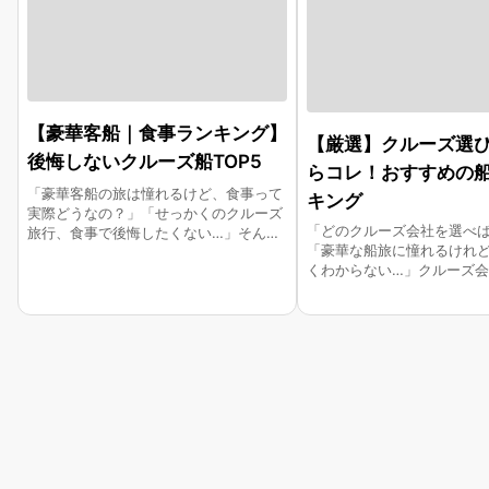
【豪華客船｜食事ランキング】
【厳選】クルーズ選
後悔しないクルーズ船TOP5
らコレ！おすすめの
「豪華客船の旅は憧れるけど、食事って
キング
実際どうなの？」「せっかくのクルーズ
「どのクルーズ会社を選べ
旅行、食事で後悔したくない…」そんな
「豪華な船旅に憧れるけれ
疑問や不安を持っている方も少なくない
くわからない…」クルーズ
のではないでしょうか。クルーズ船の食
旅の満足度を大きく左右しま
事は、旅の満足度を大きく左右する重要
では、おすすめのクルーズ
な要素です。 本記事では、食事に定評の
グ、注目の客船、エリア別
あるクルーズ船をランキング形式でご紹
社ランキングをご紹介。さ
介。豪華な船旅で食の楽しみを最大限に
のポイントも解説します。 
味わいたい方にぴったりの情報をお届け
ば、自分にぴったりのクル
しますので、ぜひ参考にしてください。
船を見つけられ、納得のい
が立てられるようになりま
ルーズ旅行を実現するため
ください！