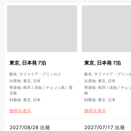
東京, 日本発 7泊
東京, 日本発 7泊
船名
:
サファイア・プリンセス
船名
:
サファイア・プリン
出発地
:
東京, 日本
出発地
:
東京, 日本
寄港地
:
鳥羽
/
高知
/
チェジュ島
/
鹿
寄港地
:
鳥羽
/
高知
/
チェ
児島
崎
到着地
:
東京, 日本
到着地
:
東京, 日本
旅程を表示
旅程を表示
2027/08/28 出発
2027/07/17 出発