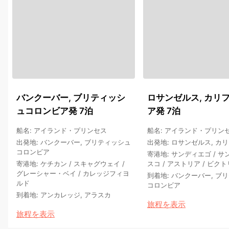
バンクーバー, ブリティッシ
ロサンゼルス, カリ
ュコロンビア発 7泊
ア発 7泊
船名
:
アイランド・プリンセス
船名
:
アイランド・プリン
出発地
:
バンクーバー, ブリティッシュ
出発地
:
ロサンゼルス, カ
コロンビア
寄港地
:
サンディエゴ
/
サ
寄港地
:
ケチカン
/
スキャグウェイ
/
スコ
/
アストリア
/
ビクト
グレーシャー・ベイ
/
カレッジフィヨ
到着地
:
バンクーバー, ブ
ルド
コロンビア
到着地
:
アンカレッジ, アラスカ
旅程を表示
旅程を表示