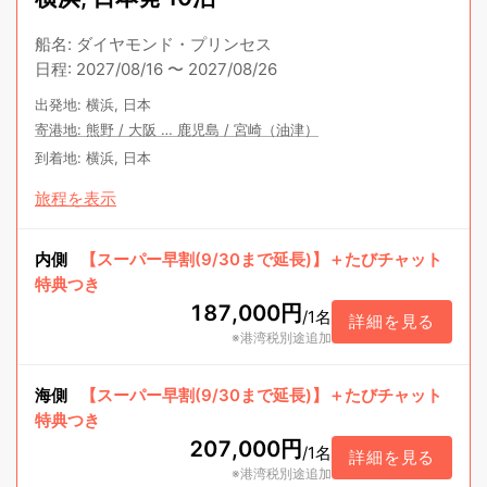
船名
:
ダイヤモンド・プリンセス
日程
:
2027/08/16
〜
2027/08/26
出発地
:
横浜, 日本
寄港地
:
熊野
/
大阪
…
鹿児島
/
宮崎（油津）
到着地
:
横浜, 日本
旅程を表示
内側
【スーパー早割(9/30まで延長)】＋たびチャット
特典つき
187,000円
/
1名
詳細を見る
※港湾税別途追加
海側
【スーパー早割(9/30まで延長)】＋たびチャット
特典つき
207,000円
/
1名
詳細を見る
※港湾税別途追加