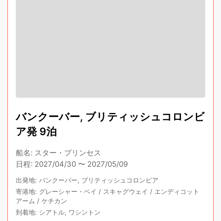
バンクーバー, ブリティッシュコロンビ
ア発 9泊
船名
:
スター・プリンセス
日程
:
2027/04/30
〜
2027/05/09
出発地
:
バンクーバー, ブリティッシュコロンビア
寄港地
:
グレーシャー・ベイ
/
スキャグウェイ
/
エンディコット
アーム
/
ケチカン
到着地
:
シアトル, ワシントン