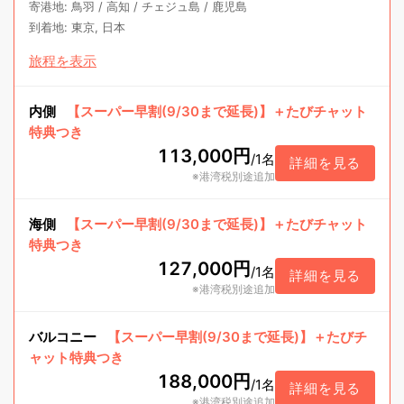
寄港地
:
鳥羽
/
高知
/
チェジュ島
/
鹿児島
到着地
:
東京, 日本
旅程を表示
内側
【スーパー早割(9/30まで延長)】＋たびチャット
特典つき
113,000円
/
1名
詳細を見る
※港湾税別途追加
海側
【スーパー早割(9/30まで延長)】＋たびチャット
特典つき
127,000円
/
1名
詳細を見る
※港湾税別途追加
バルコニー
【スーパー早割(9/30まで延長)】＋たびチ
ャット特典つき
188,000円
/
1名
詳細を見る
※港湾税別途追加