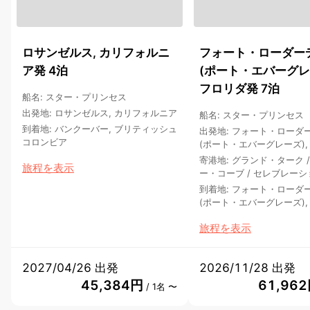
ロサンゼルス, カリフォルニ
フォート・ローダー
ア発 4泊
(ポート・エバーグレ
フロリダ発 7泊
船名
:
スター・プリンセス
出発地
:
ロサンゼルス, カリフォルニア
船名
:
スター・プリンセス
到着地
:
バンクーバー, ブリティッシュ
出発地
:
フォート・ローダ
コロンビア
(ポート・エバーグレーズ),
寄港地
:
グランド・ターク
旅程を表示
ー・コーブ
/
セレブレーシ
到着地
:
フォート・ローダ
(ポート・エバーグレーズ),
旅程を表示
2027/04/26 出発
2026/11/28 出発
45,384円
61,96
/ 1名 〜