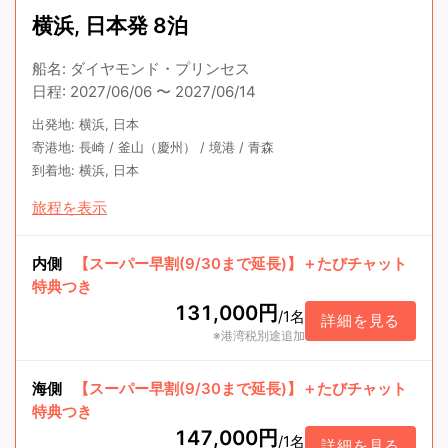
横浜, 日本発 8泊
船名
:
ダイヤモンド・プリンセス
日程
:
2027/06/06
〜
2027/06/14
出発地
:
横浜, 日本
寄港地
:
長崎
/
釜山（慶州）
/
境港
/
青森
到着地
:
横浜, 日本
旅程を表示
内側
【スーパー早割(9/30まで延長)】＋たびチャット
特典つき
131,000円
/
1名
詳細を見る
※港湾税別途追加
海側
【スーパー早割(9/30まで延長)】＋たびチャット
特典つき
147,000円
/
1名
詳細を見る