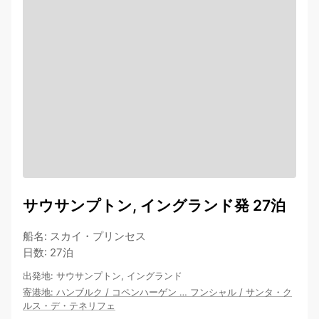
サウサンプトン, イングランド発 27泊
船名
:
スカイ・プリンセス
日数
:
27泊
出発地
:
サウサンプトン, イングランド
寄港地
:
ハンブルク
/
コペンハーゲン
…
フンシャル
/
サンタ・ク
ルス・デ・テネリフェ