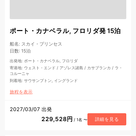
ポート・カナベラル, フロリダ発 15泊
船名
:
スカイ・プリンセス
日数
:
15泊
出発地
:
ポート・カナベラル, フロリダ
寄港地
:
ウェスト・エンド
/
アゾレス諸島
/
カサブランカ
/
ラ・
コルーニャ
到着地
:
サウサンプトン, イングランド
旅程を表示
2027/03/07 出発
229,528円
詳細を見る
/ 1名 〜