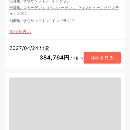
出発地
:
サウサンプトン, イングランド
寄港地
:
スカーゲン
/
コペンハーゲン
…
ヴィスビュー
/
クリステ
ィアンスン
到着地
:
サウサンプトン, イングランド
旅程を表示
2027/04/24 出発
384,764円
詳細を見る
/ 1名 〜