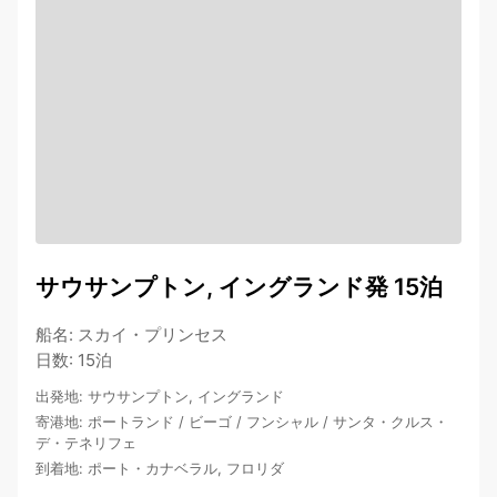
サウサンプトン, イングランド発 15泊
船名
:
スカイ・プリンセス
日数
:
15泊
出発地
:
サウサンプトン, イングランド
寄港地
:
ポートランド
/
ビーゴ
/
フンシャル
/
サンタ・クルス・
デ・テネリフェ
到着地
:
ポート・カナベラル, フロリダ