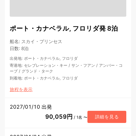
ポート・カナベラル, フロリダ発 8泊
船名
:
スカイ・プリンセス
日数
:
8泊
出発地
:
ポート・カナベラル, フロリダ
寄港地
:
セレブレーション・キー
/
サン・フアン
/
アンバー・コ
ーブ
/
グランド・ターク
到着地
:
ポート・カナベラル, フロリダ
旅程を表示
2027/01/10 出発
90,059円
詳細を見る
/ 1名 〜