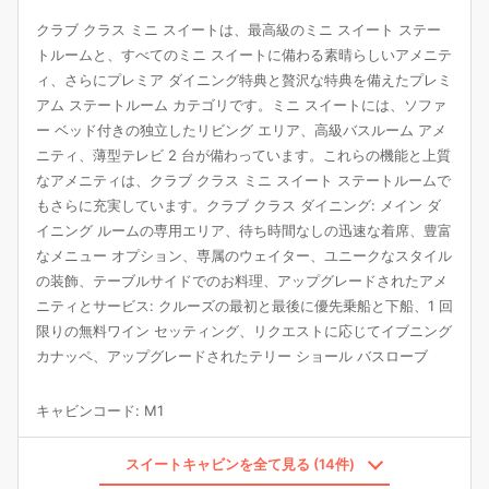
クラブ クラス ミニ スイートは、最高級のミニ スイート ステー
トルームと、すべてのミニ スイートに備わる素晴らしいアメニテ
ィ、さらにプレミア ダイニング特典と贅沢な特典を備えたプレミ
アム ステートルーム カテゴリです。ミニ スイートには、ソファ
ー ベッド付きの独立したリビング エリア、高級バスルーム アメ
ニティ、薄型テレビ 2 台が備わっています。これらの機能と上質
なアメニティは、クラブ クラス ミニ スイート ステートルームで
もさらに充実しています。クラブ クラス ダイニング: メイン ダ
イニング ルームの専用エリア、待ち時間なしの迅速な着席、豊富
なメニュー オプション、専属のウェイター、ユニークなスタイル
の装飾、テーブルサイドでのお料理、アップグレードされたアメ
ニティとサービス: クルーズの最初と最後に優先乗船と下船、1 回
限りの無料ワイン セッティング、リクエストに応じてイブニング
カナッペ、アップグレードされたテリー ショール バスローブ
キャビンコード
:
M1
スイートキャビンを全て見る (14件)