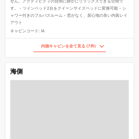
せん。アクティビティの合間に静かにリラックスできる空間で
す。 - ツインベッド2台をクイーンサイズベッドに変換可能 - シ
ャワー付きのフルバスルーム - 窓がなく、居心地の良い内装レイ
アウト
キャビンコード
:
IA
内側キャビンを全て見る (7件)
海側