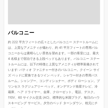
バルコニー
約 222 平方フィートの広々としたバルコニー ステートルームに
は、上質なアメニティが備わり、約 41 平方フィートの専用バル
コニーからは素晴らしい景色を望めます。一部の客室には、最大
4 名様まで宿泊できる上段ベッドもあります。バルコニー ステー
トルームには、以下の特徴と上質なアメニティが標準装備されて
います: パティオ ファニチャー付きのバルコニー。クイーン サイ
ズ ベッドに変換できるツイン ベッド。シャワー付きの専用バス
ルーム。シャンプー、コンディショナー、ボディ ローション。プ
リンセス ラグジュアリー ベッド。オンデマンド衛星テレビ、冷
蔵庫、ヘア ドライヤー、金庫、クローゼット、電話、デスク。
110V、60 サイクル交流 (AC)、標準的な米国プラグ。毎日のハウ
スキーピング サービス。夕方のベッド ターンダウン、枕元にチ