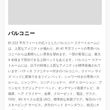
バルコニー
約 222 平方フィートの広々としたバルコニー ステートルームに
は、上質なアメニティが備わり、約 41 平方フィートの専用バル
コニーからは素晴らしい景色を望めます。一部の客室には、最大
4 名様まで宿泊できる上段ベッドもあります。バルコニー ステー
トルームには、以下の特徴と上質なアメニティが標準装備されて
います: パティオ ファニチャー付きのバルコニー。クイーン サイ
ズ ベッドに変換できるツイン ベッド。シャワー付きの専用バス
ルーム。シャンプー、コンディショナー、ボディ ローション。プ
リンセス ラグジュアリー ベッド。オンデマンド衛星テレビ、冷
蔵庫、ヘア ドライヤー、金庫、クローゼット、電話、デスク。
110V、60 サイクル交流 (AC)、標準的な米国プラグ。毎日のハウ
スキーピング サービス。夕方のベッド ターンダウン、枕元にチ