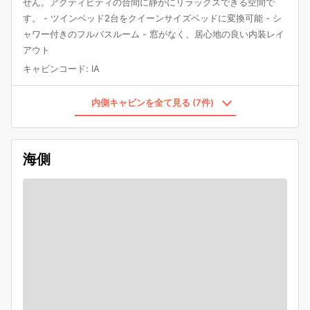
せん。アクティビティの合間に静かにリラックスできる空間で
す。 - ツインベッド2台をクイーンサイズベッドに変換可能 - シ
ャワー付きのフルバスルーム - 窓がなく、居心地の良い内装レイ
アウト
キャビンコード
:
IA
内側キャビンを全て見る (7件)
海側