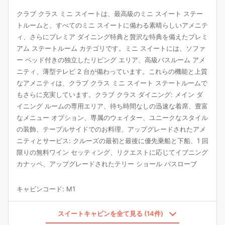
クラブ クラス ミニ スイートは、最高級のミニ スイート ステー
トルームと、すべてのミニ スイートに備わる素晴らしいアメニテ
ィ、さらにプレミア ダイニング特典と贅沢な特典を備えたプレミ
アム ステートルーム カテゴリです。ミニ スイートには、ソファ
ー ベッド付きの独立したリビング エリア、高級バスルーム アメ
ニティ、薄型テレビ 2 台が備わっています。これらの機能と上質
なアメニティは、クラブ クラス ミニ スイート ステートルームで
もさらに充実しています。クラブ クラス ダイニング: メイン ダ
イニング ルームの専用エリア、待ち時間なしの迅速な着席、豊富
なメニュー オプション、専属のウェイター、ユニークなスタイル
の装飾、テーブルサイドでのお料理、アップグレードされたアメ
ニティとサービス: クルーズの最初と最後に優先乗船と下船、1 回
限りの無料ワイン セッティング、リクエストに応じてイブニング
カナッペ、アップグレードされたテリー ショール バスローブ
キャビンコード
:
M1
スイートキャビンを全て見る (14件)