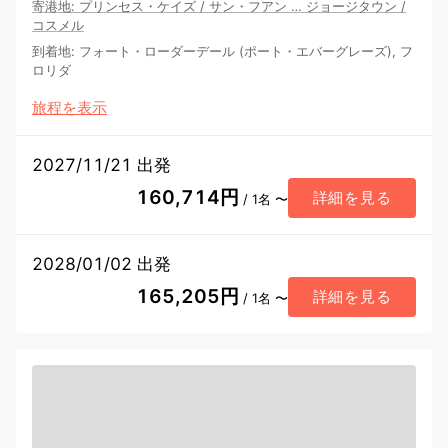
寄港地
:
プリンセス・ケイズ
/
サン・フアン
…
ジョージタウン
/
コスメル
到着地
:
フォート・ローダーデール (ポート・エバーグレーズ), フ
ロリダ
旅程を表示
2027/11/21 出発
160,714円
詳細を見る
/ 1名 〜
2028/01/02 出発
165,205円
詳細を見る
/ 1名 〜