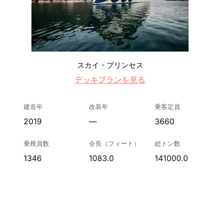
スカイ・プリンセス
デッキプランを見る
建造年
改装年
乗客定員
2019
—
3660
乗務員数
全長（フィート）
総トン数
1346
1083.0
141000.0