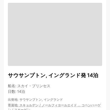
サウサンプトン, イングランド発 14泊
船名
:
スカイ・プリンセス
日数
:
14泊
出発地
:
サウサンプトン, イングランド
寄港地
:
スキョルデン
/
ノールフィヨールエイド
…
コペンハーゲ
ン
/
スカーゲン