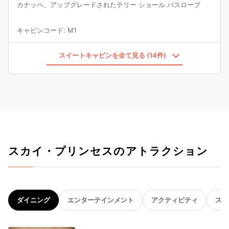
カナッペ、アップグレードされたテリー ショール バスローブ
キャビンコード
:
M1
スイートキャビンを全て見る (14件)
スカイ・プリンセスのアトラクション
ダイニング
エンターテインメント
アクティビティ
スパ