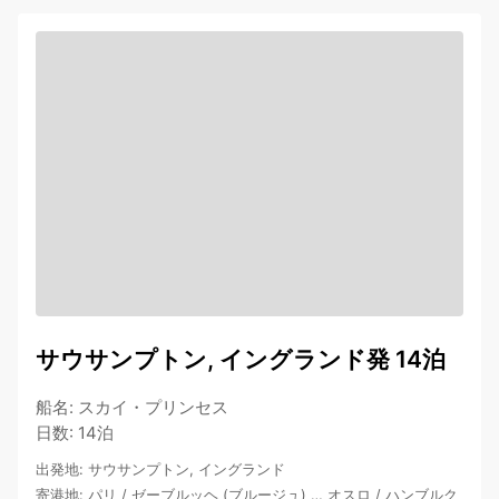
サウサンプトン, イングランド発 14泊
船名
:
スカイ・プリンセス
日数
:
14泊
出発地
:
サウサンプトン, イングランド
寄港地
:
パリ
/
ゼーブルッヘ (ブルージュ)
…
オスロ
/
ハンブルク