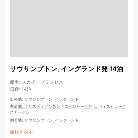
サウサンプトン, イングランド発 14泊
船名
:
スカイ・プリンセス
日数
:
14泊
出発地
:
サウサンプトン, イングランド
寄港地
:
クリスティアンスン
/
コペンハーゲン
…
ヴィスビュー
/
スカーゲン
到着地
:
サウサンプトン, イングランド
旅程を表示