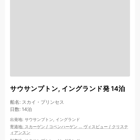
サウサンプトン, イングランド発 14泊
船名
:
スカイ・プリンセス
日数
:
14泊
出発地
:
サウサンプトン, イングランド
寄港地
:
スカーゲン
/
コペンハーゲン
…
ヴィスビュー
/
クリステ
ィアンスン