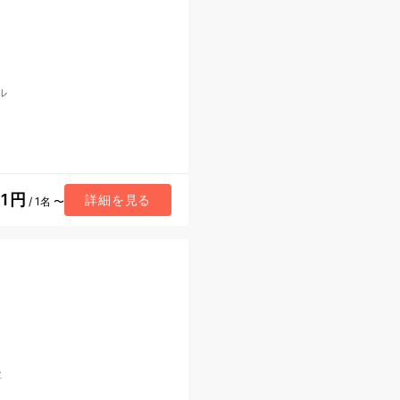
ル
11円
詳細を見る
/ 1名 〜
ン