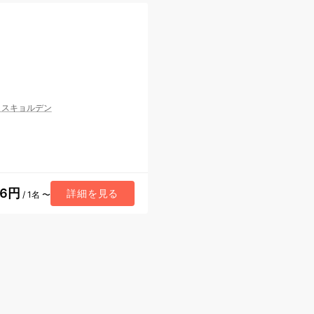
/
スキョルデン
96円
詳細を見る
/ 1名 〜