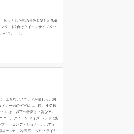
と、広々とした海の景色を楽しめる傾
インベッド2台はクイーンサイズベッ
フルバスルーム
には、上質なアメニティが備わり、約
す。一部の客室には、最大 4 名様
ームには、以下の特徴と上質なアメニ
コニー。クイーン サイズ ベッドに変
ンプー、コンディショナー、ボディ
衛星テレビ、冷蔵庫、ヘア ドライヤ