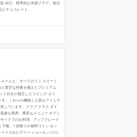
流 (AC)、標準的な米国プラグ。毎日
元にチョコレート。
ートルームと、すべてのミニ スイート
典と贅沢な特典を備えたプレミアム
ベッド付きの独立したリビング エリ
います。これらの機能と上質なアメニテ
充実しています。クラブ クラス ダイ
の迅速な着席、豊富なメニュー オプシ
ルサイドでのお料理、アップグレード
下船、1 回限りの無料ワイン セッ
ードされたテリー ショール バスロ