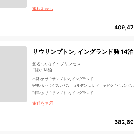
旅程を表示
409,4
サウサンプトン, イングランド発 14泊
船名
:
スカイ・プリンセス
日数
:
14泊
出発地
:
サウサンプトン, イングランド
寄港地
:
ハウゲスン
/
スキョルデン
…
レイキャビク
/
グルンダ
到着地
:
サウサンプトン, イングランド
旅程を表示
382,6