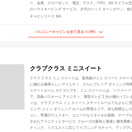
ー、金庫、クローゼット、電話、デスク。110V、60 サイクル交
のハウスキーピング サービス。夕方のベッド ターンダウン、枕
キャビンコード
:
BA
バルコニーキャビンを全て見る (14件)
クラブクラス ミニスイート
クラブ クラス ミニ スイートは、最高級のミニ スイート ステ
に備わる素晴らしいアメニティ、さらにプレミア ダイニング特
ステートルーム カテゴリです。ミニ スイートには、ソファー 
ア、高級バスルーム アメニティ、薄型テレビ 2 台が備わって
ィは、クラブ クラス ミニ スイート ステートルームでもさらに
ニング: メイン ダイニング ルームの専用エリア、待ち時間なし
ョン、専属のウェイター、ユニークなスタイルの装飾、テーブ
されたアメニティとサービス: クルーズの最初と最後に優先乗船と
ティング、リクエストに応じてイブニング カナッペ、アップグレ