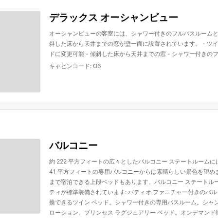
デラックス オーシャンビュー
オーシャンビューの客室には、シャワー付きのフルバスルーム
斜した床から天井までの窓が壁一面に設置されています。 - ツ
ドに変更可能 - 傾斜した床から天井までの窓 - シャワー付きの
キャビンコード
:
O6
バルコニー
約 222 平方フィートの広々としたバルコニー ステートルーム
41 平方フィートの専用バルコニーからは素晴らしい景色を望めま
まで宿泊できる上段ベッドもあります。バルコニー ステートル
ティが標準装備されています: パティオ ファニチャー付きのバル
換できるツイン ベッド。シャワー付きの専用バスルーム。シャ
ローション。プリンセス ラグジュアリー ベッド。オンデマンド