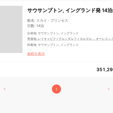
サウサンプトン, イングランド発 14泊
船名
:
スカイ・プリンセス
日数
:
14泊
出発地
:
サウサンプトン, イングランド
寄港地
:
レイキャビク
/
グルンダルフィヨルズル
…
オーレスン
到着地
:
サウサンプトン, イングランド
旅程を表示
351,2
1