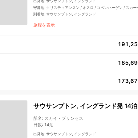
出発地
:
サウサンプトン, イングランド
寄港地
:
クリスティアンスン
/
オスロ
/
コペンハーゲン
/
スカー
到着地
:
サウサンプトン, イングランド
旅程を表示
191,2
185,6
173,6
サウサンプトン, イングランド発 14泊
船名
:
スカイ・プリンセス
日数
:
14泊
出発地
:
サウサンプトン, イングランド