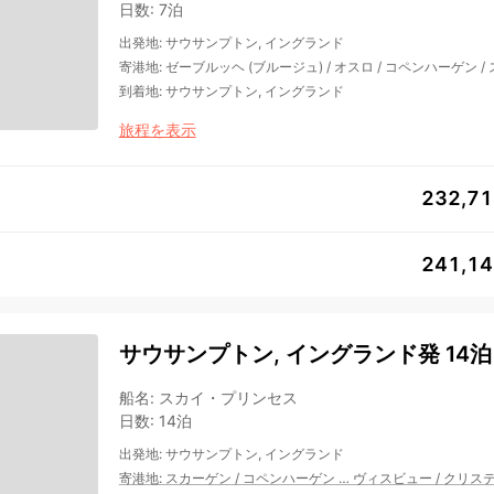
日数
:
7泊
出発地
:
サウサンプトン, イングランド
寄港地
:
ゼーブルッヘ (ブルージュ)
/
オスロ
/
コペンハーゲン
/
到着地
:
サウサンプトン, イングランド
旅程を表示
232,7
241,1
サウサンプトン, イングランド発 14泊
船名
:
スカイ・プリンセス
日数
:
14泊
出発地
:
サウサンプトン, イングランド
寄港地
:
スカーゲン
/
コペンハーゲン
…
ヴィスビュー
/
クリス