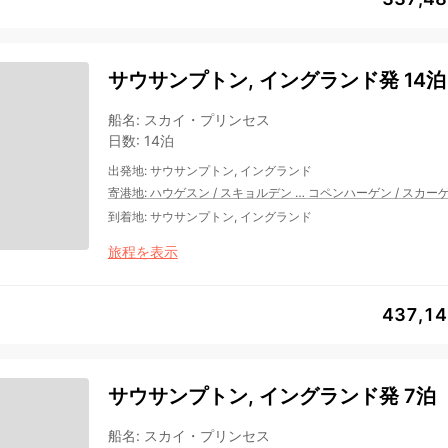
サウサンプトン, イングランド発 14泊
船名
:
スカイ・プリンセス
日数
:
14泊
出発地
:
サウサンプトン, イングランド
寄港地
:
ハウゲスン
/
スキョルデン
…
コペンハーゲン
/
スカー
到着地
:
サウサンプトン, イングランド
旅程を表示
437,1
サウサンプトン, イングランド発 7泊
船名
:
スカイ・プリンセス