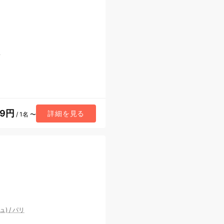
ク
99円
詳細を見る
/ 1名 〜
ュ)
/
パリ