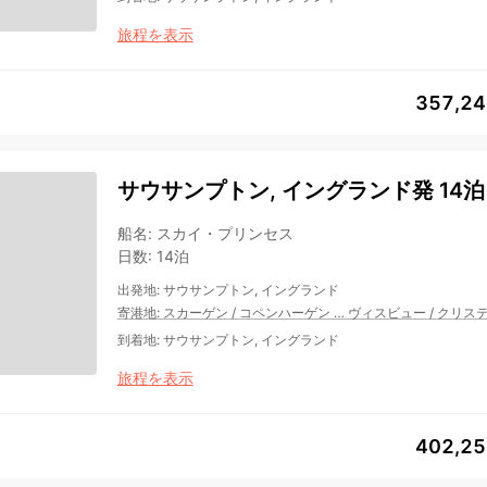
旅程を表示
357,2
サウサンプトン, イングランド発 14泊
船名
:
スカイ・プリンセス
日数
:
14泊
出発地
:
サウサンプトン, イングランド
寄港地
:
スカーゲン
/
コペンハーゲン
…
ヴィスビュー
/
クリス
到着地
:
サウサンプトン, イングランド
旅程を表示
402,2