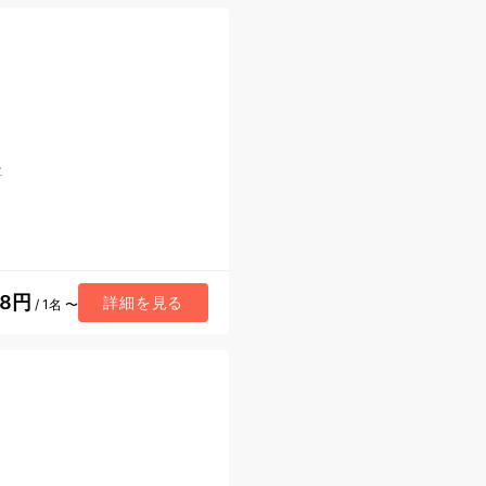
ン
78円
詳細を見る
/ 1名 〜