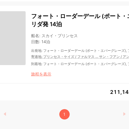
フォート・ローダーデール (ポート・エ
リダ発 14泊
船名
:
スカイ・プリンセス
日数
:
14泊
出発地
:
フォート・ローダーデール (ポート・エバーグレーズ),
寄港地
:
プリンセス・ケイズ
/
ファルマス
…
サン・フアン
/
ア
到着地
:
フォート・ローダーデール (ポート・エバーグレーズ),
旅程を表示
211,1
1