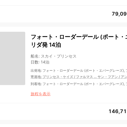
79,0
フォート・ローダーデール (ポート・エ
リダ発 14泊
船名
:
スカイ・プリンセス
日数
:
14泊
出発地
:
フォート・ローダーデール (ポート・エバーグレーズ),
寄港地
:
プリンセス・ケイズ
/
ファルマス
…
サン・フアン
/
ア
到着地
:
フォート・ローダーデール (ポート・エバーグレーズ),
旅程を表示
146,7