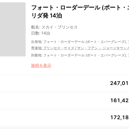
フォート・ローダーデール (ポート・エ
リダ発 14泊
船名
:
スカイ・プリンセス
日数
:
14泊
出発地
:
フォート・ローダーデール (ポート・エバーグレーズ),
寄港地
:
プリンセス・ケイズ
/
サン・フアン
…
ジョージタウン
到着地
:
フォート・ローダーデール (ポート・エバーグレーズ),
旅程を表示
247,0
161,4
172,1