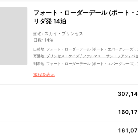
フォート・ローダーデール (ポート・エ
リダ発 14泊
船名
:
スカイ・プリンセス
日数
:
14泊
出発地
:
フォート・ローダーデール (ポート・エバーグレーズ),
寄港地
:
プリンセス・ケイズ
/
ファルマス
…
サン・フアン
/
バ
到着地
:
フォート・ローダーデール (ポート・エバーグレーズ),
旅程を表示
307,1
160,1
161,0