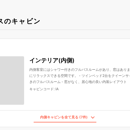
スのキャビン
インテリア(内側)
内側客室にはシャワー付きのフルバスルームがあり、窓はあり
にリラックスできる空間です。 - ツインベッド2台をクイーンサ
きのフルバスルーム - 窓がなく、居心地の良い内装レイアウト
キャビンコード
:
IA
内側キャビンを全て見る (7件)