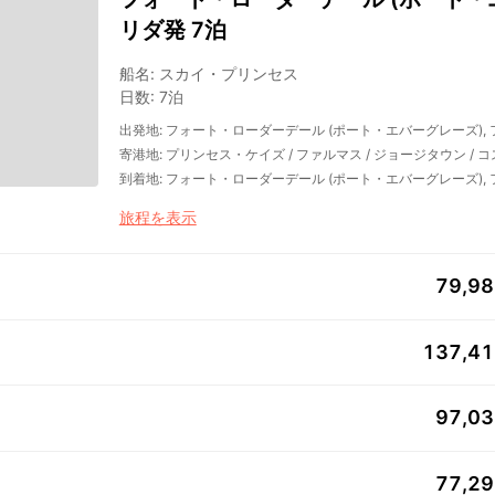
リダ発 7泊
船名
:
スカイ・プリンセス
日数
:
7泊
出発地
:
フォート・ローダーデール (ポート・エバーグレーズ),
寄港地
:
プリンセス・ケイズ
/
ファルマス
/
ジョージタウン
/
コ
到着地
:
フォート・ローダーデール (ポート・エバーグレーズ),
旅程を表示
79,9
137,4
97,0
77,2