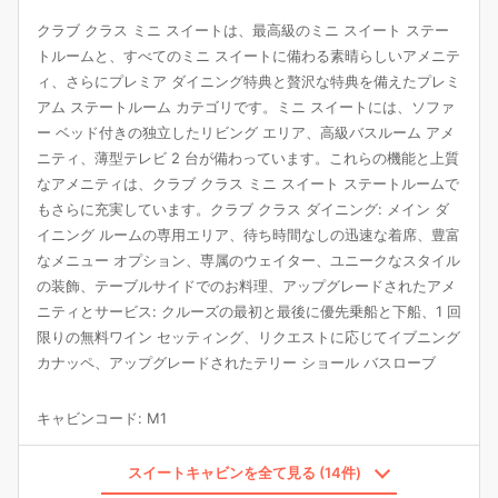
クラブ クラス ミニ スイートは、最高級のミニ スイート ステー
トルームと、すべてのミニ スイートに備わる素晴らしいアメニテ
ィ、さらにプレミア ダイニング特典と贅沢な特典を備えたプレミ
アム ステートルーム カテゴリです。ミニ スイートには、ソファ
ー ベッド付きの独立したリビング エリア、高級バスルーム アメ
ニティ、薄型テレビ 2 台が備わっています。これらの機能と上質
なアメニティは、クラブ クラス ミニ スイート ステートルームで
もさらに充実しています。クラブ クラス ダイニング: メイン ダ
イニング ルームの専用エリア、待ち時間なしの迅速な着席、豊富
なメニュー オプション、専属のウェイター、ユニークなスタイル
の装飾、テーブルサイドでのお料理、アップグレードされたアメ
ニティとサービス: クルーズの最初と最後に優先乗船と下船、1 回
限りの無料ワイン セッティング、リクエストに応じてイブニング
カナッペ、アップグレードされたテリー ショール バスローブ
キャビンコード
:
M1
スイートキャビンを全て見る (14件)