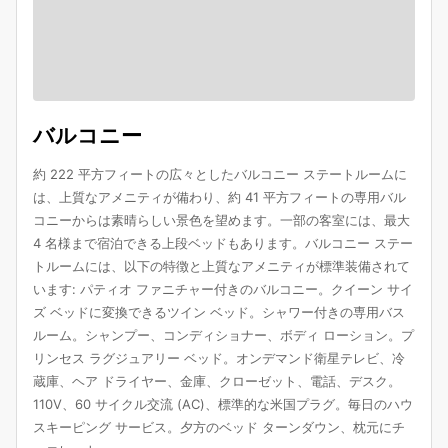
バルコニー
約 222 平方フィートの広々としたバルコニー ステートルームに
は、上質なアメニティが備わり、約 41 平方フィートの専用バル
コニーからは素晴らしい景色を望めます。一部の客室には、最大
4 名様まで宿泊できる上段ベッドもあります。バルコニー ステー
トルームには、以下の特徴と上質なアメニティが標準装備されて
います: パティオ ファニチャー付きのバルコニー。クイーン サイ
ズ ベッドに変換できるツイン ベッド。シャワー付きの専用バス
ルーム。シャンプー、コンディショナー、ボディ ローション。プ
リンセス ラグジュアリー ベッド。オンデマンド衛星テレビ、冷
蔵庫、ヘア ドライヤー、金庫、クローゼット、電話、デスク。
110V、60 サイクル交流 (AC)、標準的な米国プラグ。毎日のハウ
スキーピング サービス。夕方のベッド ターンダウン、枕元にチ