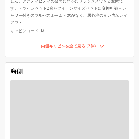
せん。アクティビティの合間に静かにリラックスできる空間で
す。 - ツインベッド2台をクイーンサイズベッドに変換可能 - シ
ャワー付きのフルバスルーム - 窓がなく、居心地の良い内装レイ
アウト
キャビンコード
:
IA
内側キャビンを全て見る (7件)
海側