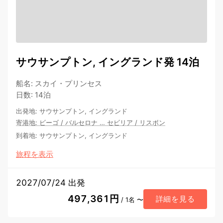
サウサンプトン, イングランド発 14泊
船名
:
スカイ・プリンセス
日数
:
14泊
出発地
:
サウサンプトン, イングランド
寄港地
:
ビーゴ
/
バルセロナ
…
セビリア
/
リスボン
到着地
:
サウサンプトン, イングランド
旅程を表示
2027/07/24 出発
497,361円
詳細を見る
/ 1名 〜