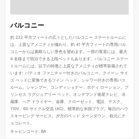
バルコニー
約 222 平方フィートの広々としたバルコニー ステートルームに
は、上質なアメニティが備わり、約 41 平方フィートの専用バル
コニーからは素晴らしい景色を望めます。一部の客室には、最大
4 名様まで宿泊できる上段ベッドもあります。バルコニー ステー
トルームには、以下の特徴と上質なアメニティが標準装備されて
います: パティオ ファニチャー付きのバルコニー。クイーン サイ
ズ ベッドに変換できるツイン ベッド。シャワー付きの専用バス
ルーム。シャンプー、コンディショナー、ボディ ローション。プ
リンセス ラグジュアリー ベッド。オンデマンド衛星テレビ、冷
蔵庫、ヘア ドライヤー、金庫、クローゼット、電話、デスク。
110V、60 サイクル交流 (AC)、標準的な米国プラグ。毎日のハウ
スキーピング サービス。夕方のベッド ターンダウン、枕元にチ
ョコレート。
キャビンコード
:
BA