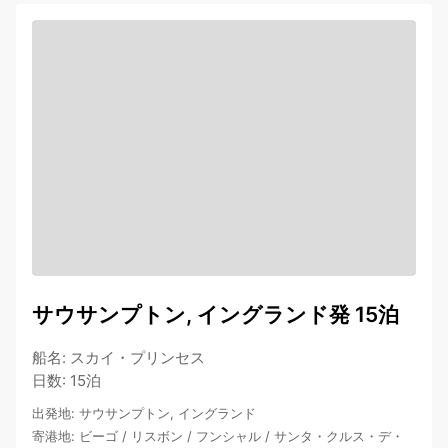
サウサンプトン, イングランド発 15泊
船名
:
スカイ・プリンセス
日数
:
15泊
出発地
:
サウサンプトン, イングランド
寄港地
:
ビーゴ
/
リスボン
/
フンシャル
/
サンタ・クルス・デ・