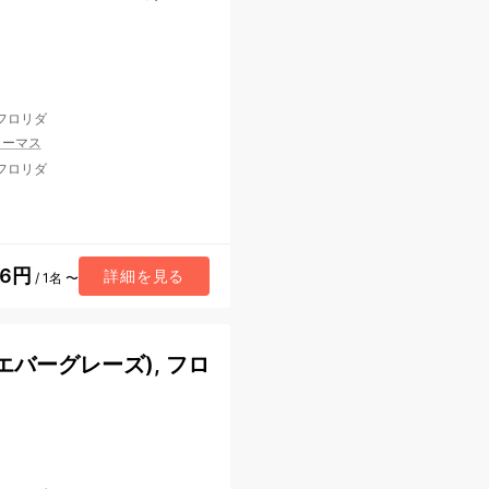
 フロリダ
トーマス
 フロリダ
56円
詳細を見る
/ 1名 〜
バーグレーズ), フロ