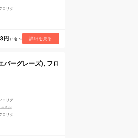
 フロリダ
73円
詳細を見る
/ 1名 〜
バーグレーズ), フロ
 フロリダ
コスメル
 フロリダ