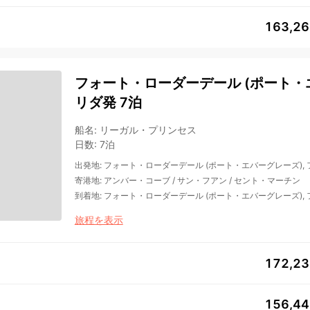
163,2
フォート・ローダーデール (ポート・エ
リダ発 7泊
船名
:
リーガル・プリンセス
日数
:
7泊
出発地
:
フォート・ローダーデール (ポート・エバーグレーズ),
寄港地
:
アンバー・コーブ
/
サン・フアン
/
セント・マーチン
到着地
:
フォート・ローダーデール (ポート・エバーグレーズ),
旅程を表示
172,2
156,4