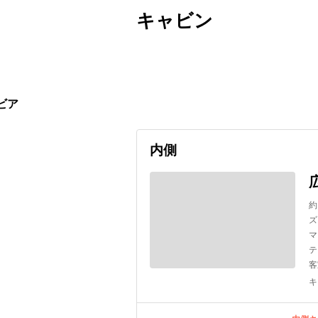
キャビン
出発日
利用者数
undefined
ビア
内側
約
ズ
マ
テ
客
キ