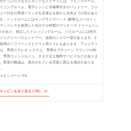
がたっぷり入るエレガントなスイートには、リビングルーム、
イニングルーム、電子レンジと冷蔵庫付きのパントリー、ジャ
ジー付きの専用ベランダを見渡せる床から天井までの窓があり
す。ベッドルームにはキングサイズベッド (豪華なユーロトッ
マットレスを使用した当ホテル特製のマリナーズ ドリームベッ
) があり、独立したドレッシングルーム、バスルームには特大
ジャグジーバスとシャワー、追加のシャワー室があります。2
様用のソファベッドとゲスト用トイレもあります。アメニティ
は、専用ステレオ システム、専用ネプチューン ラウンジの利
、専用コンシェルジュ、さまざまな無料サービスなどがありま
。客室の構成は、表示されている写真と異なる場合がありま
。
ャビンコード
:
PS
キャビンを全て見る (7件)