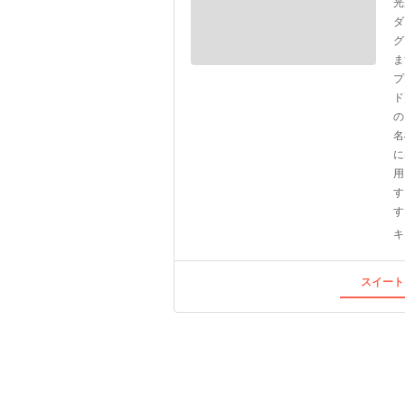
光
ダ
グ
ま
プ
ド
の
名
に
用
す
す
キ
スイート