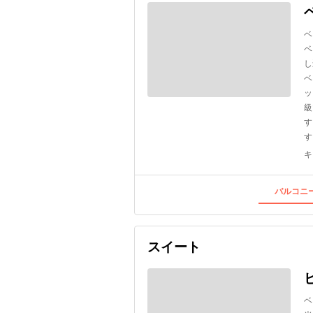
ベ
ベ
し
ベ
ッ
級
す
す
キ
バルコニー
スイート
ベ