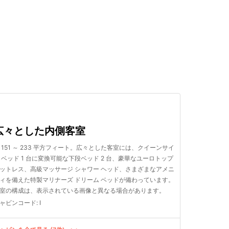
検索する
広々とした内側客室
 151 ～ 233 平方フィート。広々とした客室には、クイーンサイ
 ベッド 1 台に変換可能な下段ベッド 2 台、豪華なユーロトップ
ットレス、高級マッサージ シャワー ヘッド、さまざまなアメニ
ィを備えた特製マリナーズ ドリーム ベッドが備わっています。
室の構成は、表示されている画像と異なる場合があります。
ャビンコード
:
I