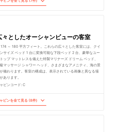
ャビンを全て見る (7件)
広々としたオーシャンビューの客室
 174 ～ 180 平方フィート。これらの広々とした客室には、クイ
ンサイズ ベッド 1 台に変換可能な下段ベッド 2 台、豪華なユー
トップ マットレスを備えた特製マリナーズ ドリーム ベッド、
級マッサージ シャワー ヘッド、さまざまなアメニティ、海の景
が備わります。客室の構成は、表示されている画像と異なる場
があります。
ャビンコード
:
C
ャビンを全て見る (8件)