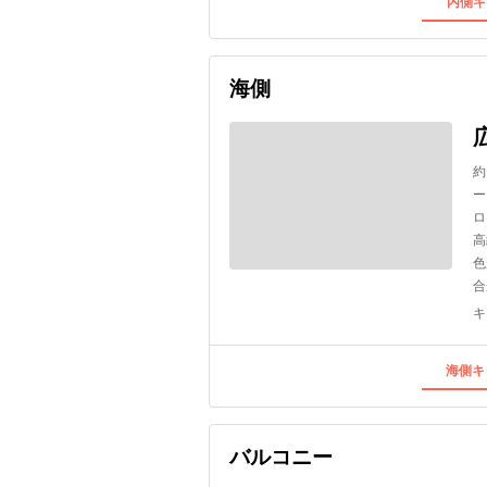
内側キ
海側
約
ー
ロ
高
色
合
キ
海側キ
バルコニー