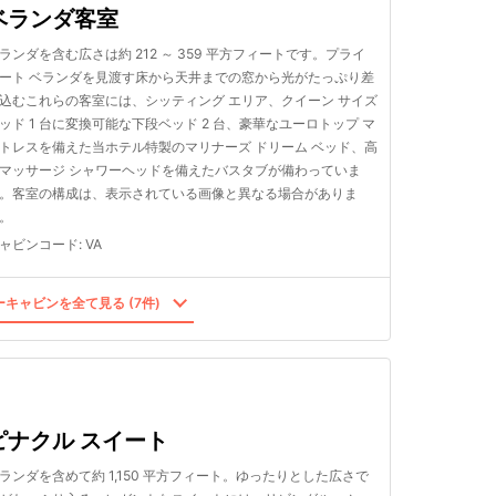
ベランダ客室
ランダを含む広さは約 212 ～ 359 平方フィートです。プライ
ート ベランダを見渡す床から天井までの窓から光がたっぷり差
込むこれらの客室には、シッティング エリア、クイーン サイズ
ッド 1 台に変換可能な下段ベッド 2 台、豪華なユーロトップ マ
トレスを備えた当ホテル特製のマリナーズ ドリーム ベッド、高
マッサージ シャワーヘッドを備えたバスタブが備わっていま
。客室の構成は、表示されている画像と異なる場合がありま
。
ャビンコード
:
VA
キャビンを全て見る (7件)
ピナクル スイート
ランダを含めて約 1,150 平方フィート。ゆったりとした広さで