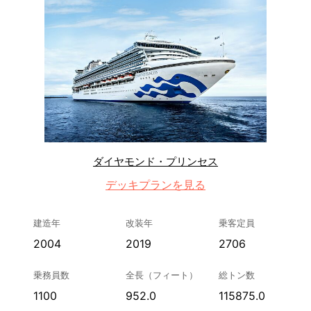
ダイヤモンド・プリンセス
デッキプランを見る
建造年
改装年
乗客定員
2004
2019
2706
乗務員数
全長（フィート）
総トン数
1100
952.0
115875.0