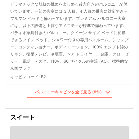
ドラマチックな航跡の眺めを楽しめる後方向きのバルコニーが付
いています。一部の客室には 3 人目、4 人目の乗客に対応できる
プルマン ベッドも備わっています。プレミアム バルコニー客室
には、以下の設備と上質なアメニティが標準で備わっています:
パティオ家具付きのバルコニー。クイーン サイズ ベッドに変換
できるツイン ベッド。シャワー付きの専用バスルーム。シャンプ
ー、コンディショナー、ボディ ローション。100% エジプト綿の
リネン。衛星テレビ、冷蔵庫、ヘア ドライヤー、金庫、クローゼ
ット、電話、デスク。110V、60 サイクルの交流 (AC)、標準的な
米国プラグ
キャビンコード
:
B2
バルコニーキャビンを全て見る (8件)
スイート