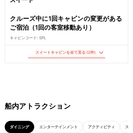
クルーズ中に1回キャビンの変更がある
ご宿泊（1回の客室移動あり）
キャビンコード
:
SPL
スイートキャビンを全て見る (2件)
船内アトラクション
ダイニング
エンターテインメント
アクティビティ
スパ