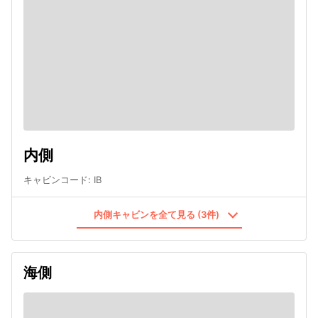
内側
キャビンコード
:
IB
内側キャビンを全て見る (3件)
海側